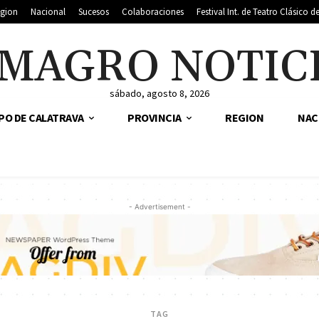
gion
Nacional
Sucesos
Colaboraciones
Festival Int. de Teatro Clásico 
MAGRO NOTIC
sábado, agosto 8, 2026
PO DE CALATRAVA
PROVINCIA
REGION
NAC
- Advertisement -
TAG