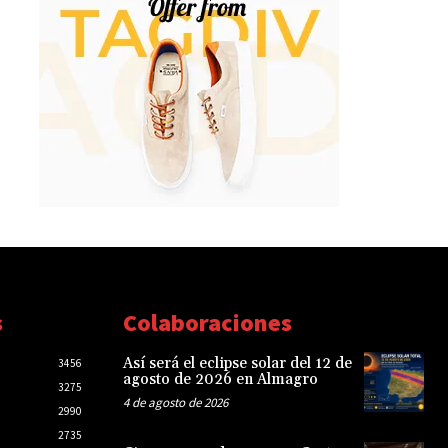
s
Colaboraciones
Así será el eclipse solar del 12 de
3456
agosto de 2026 en Almagro
3275
4 de agosto de 2026
2990
2735