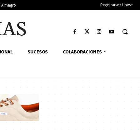
Registrarse / Unirse
de Almagro
IAS
IONAL
SUCESOS
COLABORACIONES