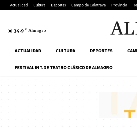
Actualidad
Cultura
Deportes
Campo de Calatrava
Provincia
Re
AL
34.9
C
Almagro
ACTUALIDAD
CULTURA
DEPORTES
CAM
FESTIVAL INT. DE TEATRO CLÁSICO DE ALMAGRO