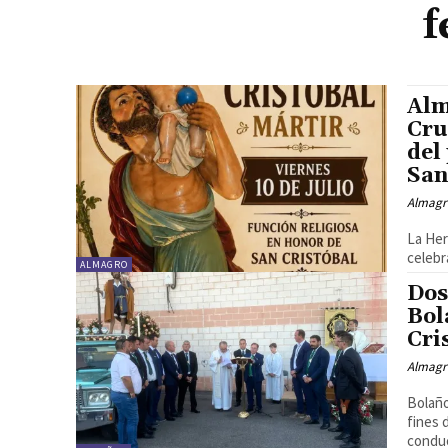
f
Alm
Cru
del
San
Almagr
La Her
celebra
ALMAGRO
Dos
Bol
Cri
Almagr
Bolaño
fines 
conduc