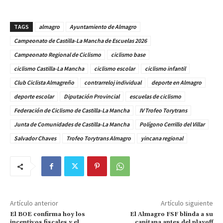
TAGS
almagro
Ayuntamiento de Almagro
Campeonato de Castilla-La Mancha de Escuelas 2026
Campeonato Regional de Ciclismo
ciclismo base
ciclismo Castilla-La Mancha
ciclismo escolar
ciclismo infantil
Club Ciclista Almagreño
contrarreloj individual
deporte en Almagro
deporte escolar
Diputación Provincial
escuelas de ciclismo
Federación de Ciclismo de Castilla-La Mancha
IV Trofeo Torytrans
Junta de Comunidades de Castilla-La Mancha
Polígono Cerrillo del Villar
Salvador Chaves
Trofeo Torytrans Almagro
yincana regional
Artículo anterior
Artículo siguiente
El BOE confirma hoy los
El Almagro FSF blinda a su
incentivos fiscales y el
capitana antes del playoff