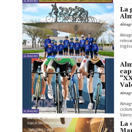
ALMAGRO
La 
Alm
Almagr
Almagr
releva
trigés
ALMAGRO
Alm
cap
“XX
Val
Almagr
Almagr
ciclis
ALMAGRO
Valenci
La 
Man