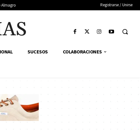
Registrarse / Unirse
de Almagro
IAS
IONAL
SUCESOS
COLABORACIONES