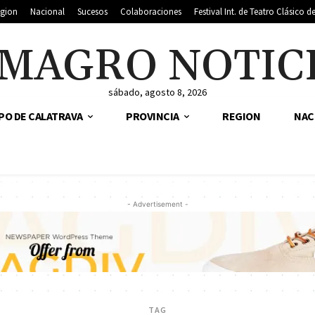
gion
Nacional
Sucesos
Colaboraciones
Festival Int. de Teatro Clásico 
MAGRO NOTIC
sábado, agosto 8, 2026
PO DE CALATRAVA
PROVINCIA
REGION
NAC
- Advertisement -
TAG