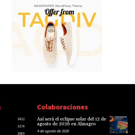
s
Colaboraciones
Así será el eclipse solar del 12 de
3452
agosto de 2026 en Almagro
3274
4 de agosto de 2026
2989