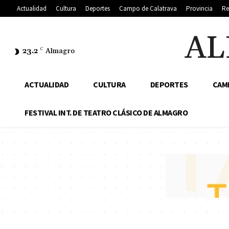
Actualidad
Cultura
Deportes
Campo de Calatrava
Provincia
Re
AL
23.2
C
Almagro
ACTUALIDAD
CULTURA
DEPORTES
CAM
FESTIVAL INT. DE TEATRO CLÁSICO DE ALMAGRO