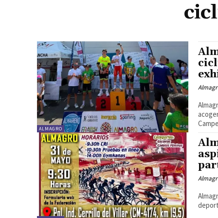
cic
Alm
cic
exh
Almagr
Almagr
acoger
Campeo
ALMAGRO
Alm
asp
par
Almagr
Almagr
deport