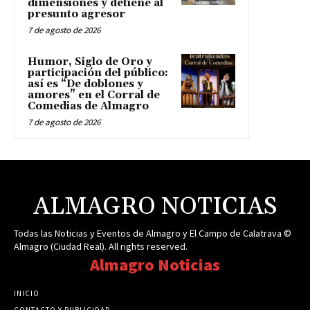
dimensiones y detiene al
presunto agresor
7 de agosto de 2026
Humor, Siglo de Oro y
participación del público:
así es “De doblones y
amores” en el Corral de
Comedias de Almagro
7 de agosto de 2026
ALMAGRO NOTICIAS
Todas las Noticias y Eventos de Almagro y El Campo de Calatrava ©
Almagro (Ciudad Real). All rights reserved.
Almagro Noticias
INICIO
CONTACTO Y PUBLICIDAD