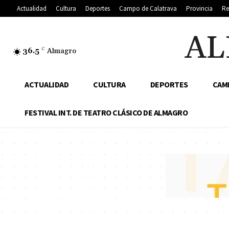
Actualidad
Cultura
Deportes
Campo de Calatrava
Provincia
Re
AL
36.5
C
Almagro
ACTUALIDAD
CULTURA
DEPORTES
CAM
FESTIVAL INT. DE TEATRO CLÁSICO DE ALMAGRO