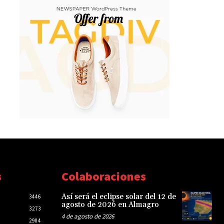
s
Colaboraciones
Así será el eclipse solar del 12 de
3446
agosto de 2026 en Almagro
3273
4 de agosto de 2026
2984