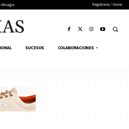
Registrarse / Unirse
de Almagro
IAS
IONAL
SUCESOS
COLABORACIONES