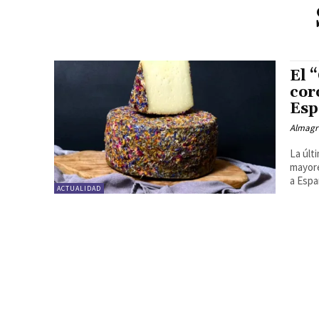
El 
cor
Esp
Almagr
La últ
mayore
a Espa
ACTUALIDAD