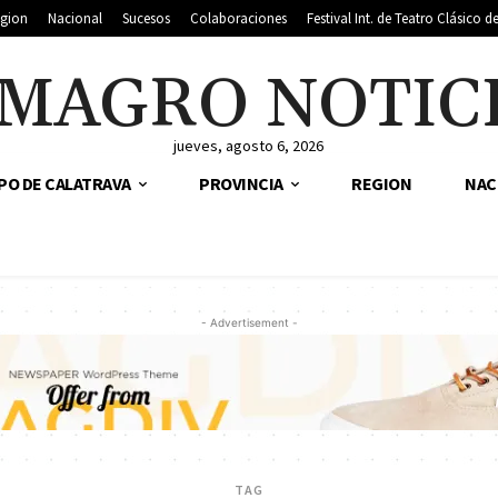
gion
Nacional
Sucesos
Colaboraciones
Festival Int. de Teatro Clásico 
MAGRO NOTIC
jueves, agosto 6, 2026
PO DE CALATRAVA
PROVINCIA
REGION
NAC
- Advertisement -
TAG