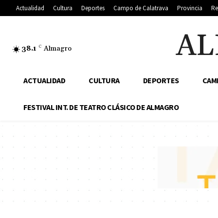
Actualidad
Cultura
Deportes
Campo de Calatrava
Provincia
Re
AL
38.1
C
Almagro
ACTUALIDAD
CULTURA
DEPORTES
CAM
FESTIVAL INT. DE TEATRO CLÁSICO DE ALMAGRO