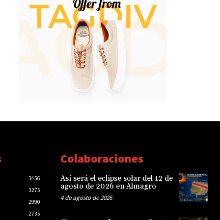
s
Colaboraciones
Así será el eclipse solar del 12 de
3456
agosto de 2026 en Almagro
3275
4 de agosto de 2026
2990
2735