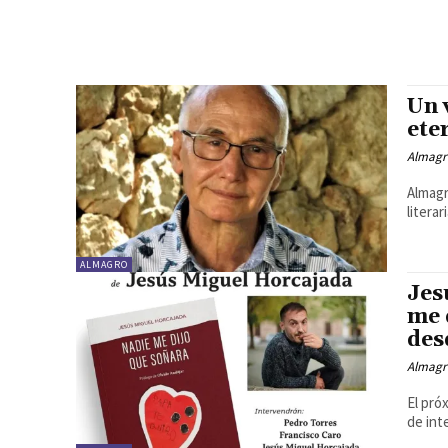
Un 
ete
Almagr
Almagr
litera
ALMAGRO
Jes
me 
des
Almagr
El pró
de int