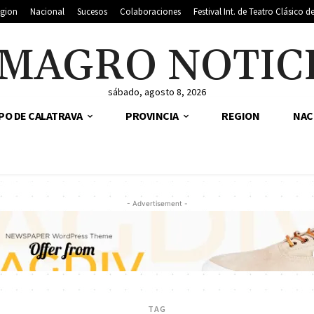
gion
Nacional
Sucesos
Colaboraciones
Festival Int. de Teatro Clásico 
MAGRO NOTIC
sábado, agosto 8, 2026
PO DE CALATRAVA
PROVINCIA
REGION
NAC
- Advertisement -
TAG