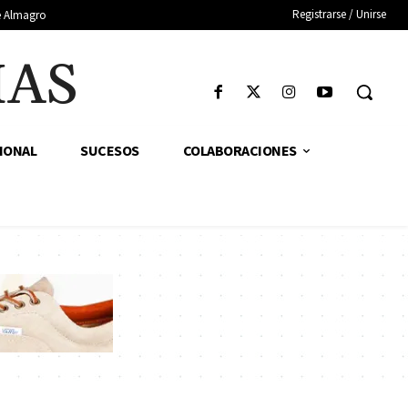
Registrarse / Unirse
de Almagro
IAS
IONAL
SUCESOS
COLABORACIONES