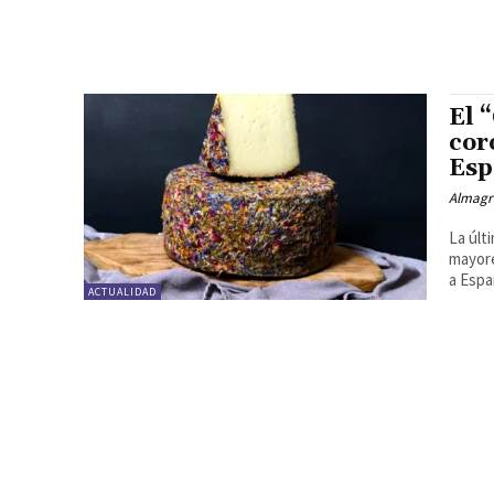
El 
cor
Esp
Almagr
La últ
mayore
a Espa
ACTUALIDAD