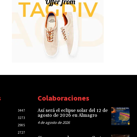
s
Colaboraciones
Así será el eclipse solar del 12 de
3447
agosto de 2026 en Almagro
3273
4 de agosto de 2026
2985
2727