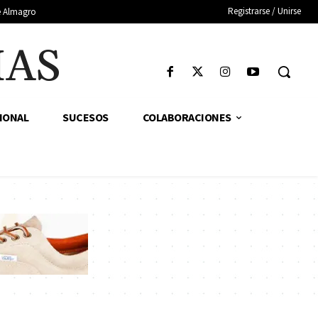
Registrarse / Unirse
de Almagro
IAS
IONAL
SUCESOS
COLABORACIONES