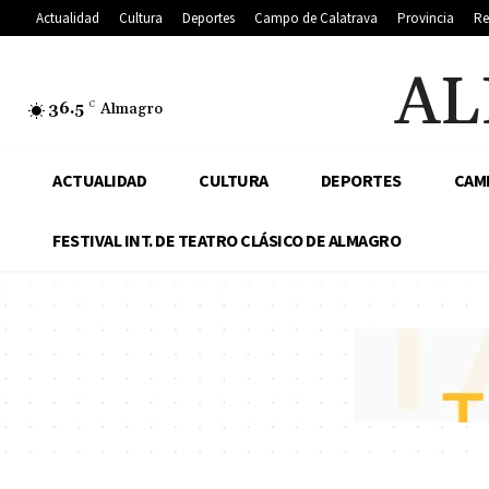
Actualidad
Cultura
Deportes
Campo de Calatrava
Provincia
Re
AL
36.5
C
Almagro
ACTUALIDAD
CULTURA
DEPORTES
CAM
FESTIVAL INT. DE TEATRO CLÁSICO DE ALMAGRO