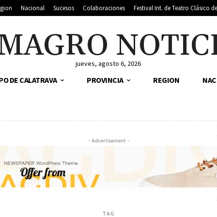
gion
Nacional
Sucesos
Colaboraciones
Festival Int. de Teatro Clásico 
MAGRO NOTIC
jueves, agosto 6, 2026
PO DE CALATRAVA
PROVINCIA
REGION
NAC
- Advertisement -
TAG