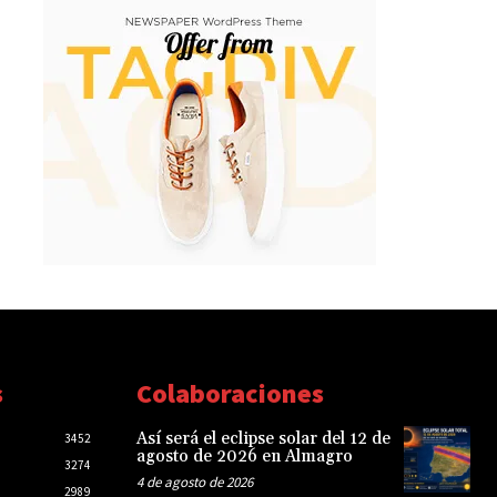
s
Colaboraciones
Así será el eclipse solar del 12 de
3452
agosto de 2026 en Almagro
3274
4 de agosto de 2026
2989