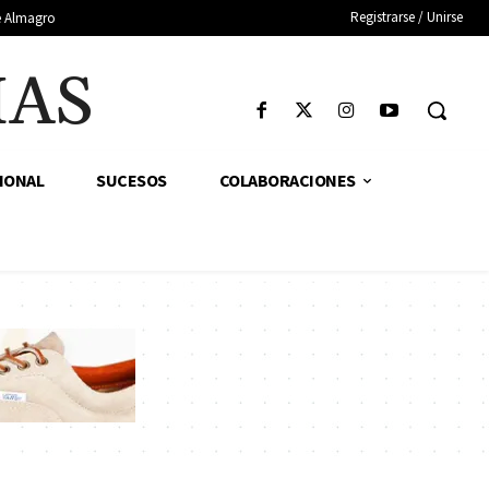
Registrarse / Unirse
de Almagro
IAS
IONAL
SUCESOS
COLABORACIONES