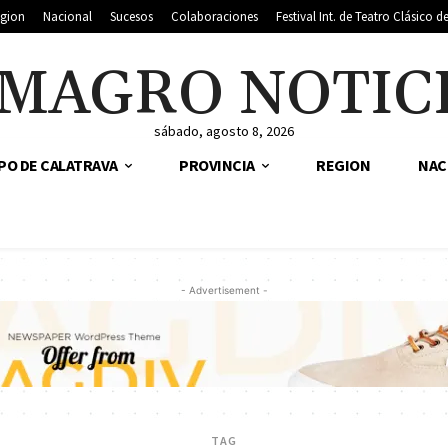
gion
Nacional
Sucesos
Colaboraciones
Festival Int. de Teatro Clásico 
MAGRO NOTIC
sábado, agosto 8, 2026
PO DE CALATRAVA
PROVINCIA
REGION
NAC
- Advertisement -
TAG