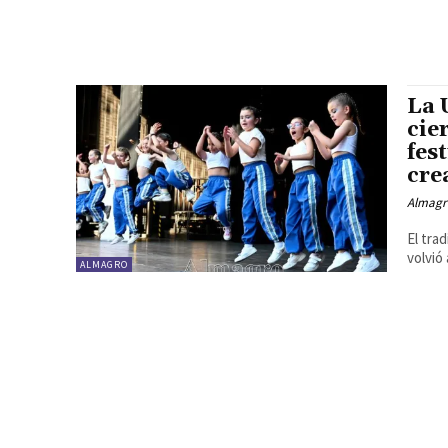
La 
cie
fes
cre
Almagr
El tra
volvió
ALMAGRO