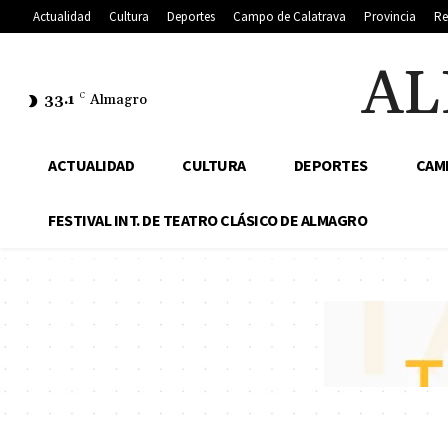
Actualidad
Cultura
Deportes
Campo de Calatrava
Provincia
Re
AL
33.1
C
Almagro
ACTUALIDAD
CULTURA
DEPORTES
CAM
FESTIVAL INT. DE TEATRO CLÁSICO DE ALMAGRO