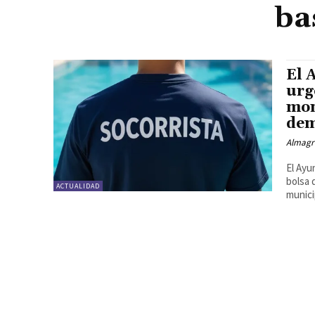
ba
El 
urg
mon
dem
Almagr
El Ayu
bolsa 
ACTUALIDAD
municip