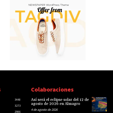
s
Colaboraciones
Así será el eclipse solar del 12 de
3448
agosto de 2026 en Almagro
3273
4 de agosto de 2026
2986