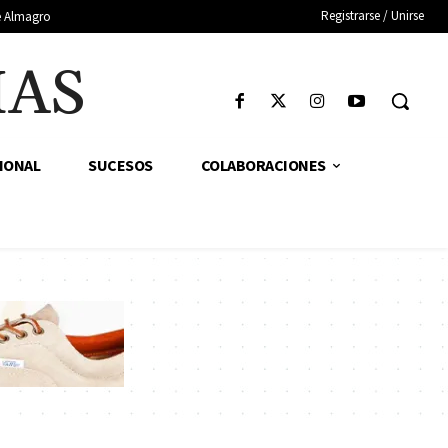
Registrarse / Unirse
de Almagro
IAS
IONAL
SUCESOS
COLABORACIONES