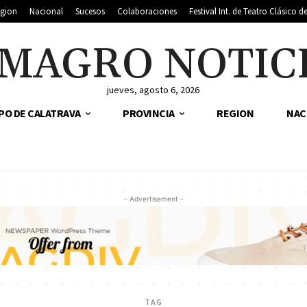
gion
Nacional
Sucesos
Colaboraciones
Festival Int. de Teatro Clásico 
MAGRO NOTIC
jueves, agosto 6, 2026
PO DE CALATRAVA
PROVINCIA
REGION
NAC
- Advertisement -
TAG