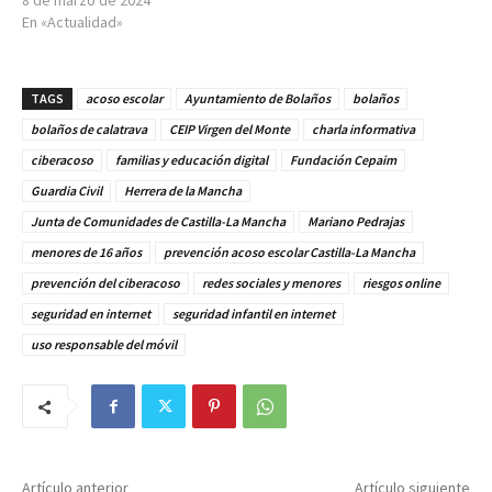
8 de marzo de 2024
En «Actualidad»
TAGS
acoso escolar
Ayuntamiento de Bolaños
bolaños
bolaños de calatrava
CEIP Virgen del Monte
charla informativa
ciberacoso
familias y educación digital
Fundación Cepaim
Guardia Civil
Herrera de la Mancha
Junta de Comunidades de Castilla-La Mancha
Mariano Pedrajas
menores de 16 años
prevención acoso escolar Castilla-La Mancha
prevención del ciberacoso
redes sociales y menores
riesgos online
seguridad en internet
seguridad infantil en internet
uso responsable del móvil
Artículo anterior
Artículo siguiente