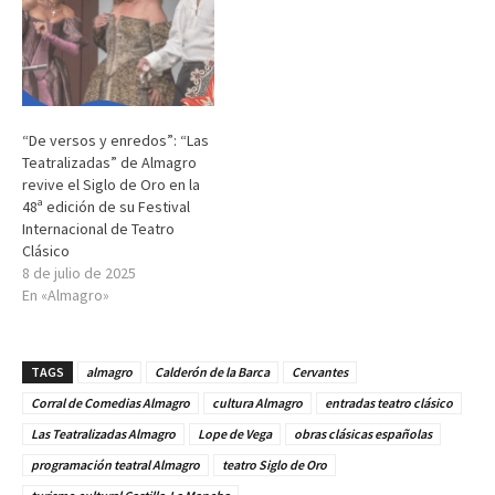
“De versos y enredos”: “Las
Teatralizadas” de Almagro
revive el Siglo de Oro en la
48ª edición de su Festival
Internacional de Teatro
Clásico
8 de julio de 2025
En «Almagro»
TAGS
almagro
Calderón de la Barca
Cervantes
Corral de Comedias Almagro
cultura Almagro
entradas teatro clásico
Las Teatralizadas Almagro
Lope de Vega
obras clásicas españolas
programación teatral Almagro
teatro Siglo de Oro