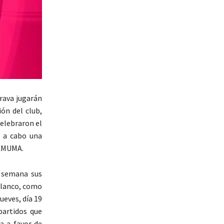
rava jugarán
ón del club,
celebraron el
r a cabo una
 AMUMA.
e semana sus
 blanco, como
ueves, día 19
partidos que
a a favor de