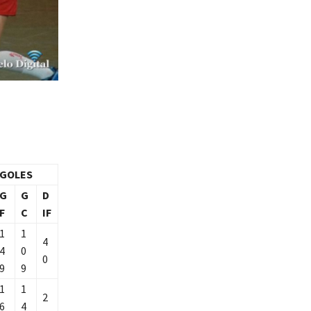
GOLES
G
G
D
F
C
IF
1
1
4
4
0
0
9
9
1
1
2
6
4