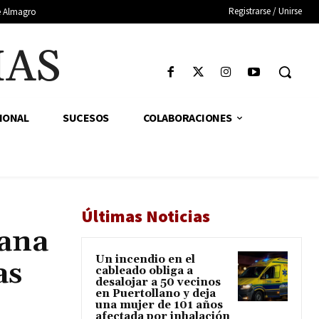
Registrarse / Unirse
de Almagro
IAS
IONAL
SUCESOS
COLABORACIONES
Últimas Noticias
mana
Un incendio en el
as
cableado obliga a
desalojar a 50 vecinos
en Puertollano y deja
una mujer de 101 años
afectada por inhalación