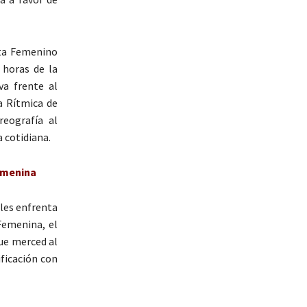
ata Femenino
 horas de la
va frente al
a Rítmica de
eografía al
a cotidiana.
Femenina
 les enfrenta
 Femenina, el
ue merced al
ficación con