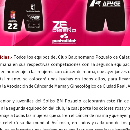
cias.-
Todos los equipos del Club Balonomano Pozuelo de Calat
emana en sus respectivas competiciones con la segunda equipaci
, en homenaje a las mujeres con cáncer de mama, que ayer jueves 
Así mismo, se colocará unas huchas en todos ellos, para lleva
a la Asociación de Cáncer de Mama y Ginecológico de Ciudad Real,
enior y juveniles del Soliss BM Pozuelo celebrarán este fin d
n la segunda equipación del club, la cual porta los colores rosa y
naje a todas las mujeres que sufren el cáncer de mama y que ayer j
e celebró su día mundial. Así miso, en todos y cada uno de los 
ub, se colocarán unas huchas para realizar una recolecta benéfic