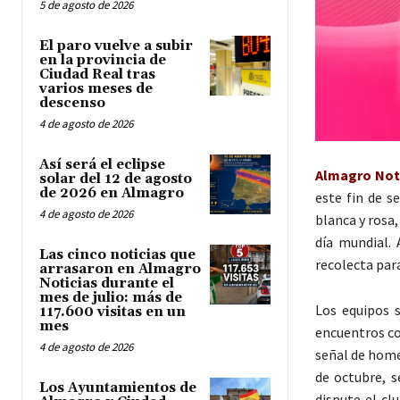
5 de agosto de 2026
El paro vuelve a subir
en la provincia de
Ciudad Real tras
varios meses de
descenso
4 de agosto de 2026
Así será el eclipse
Almagro Noti
solar del 12 de agosto
de 2026 en Almagro
este fin de s
4 de agosto de 2026
blanca y rosa
día mundial. 
Las cinco noticias que
recolecta par
arrasaron en Almagro
Noticias durante el
mes de julio: más de
Los equipos s
117.600 visitas en un
mes
encuentros co
4 de agosto de 2026
señal de home
de octubre, s
Los Ayuntamientos de
dispute el cl