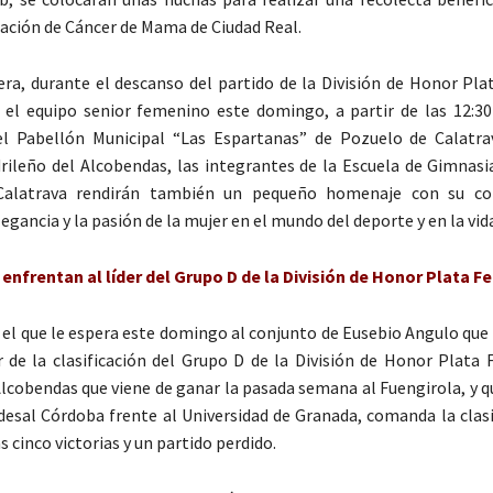
ción de Cáncer de Mama de Ciudad Real.
ra, durante el descanso del partido de la División de Honor Pl
 el equipo senior femenino este domingo, a partir de las 12:30
l Pabellón Municipal “Las Espartanas” de Pozuelo de Calatra
ileño del Alcobendas, las integrantes de la Escuela de Gimnasi
alatrava rendirán también un pequeño homenaje con su cor
legancia y la pasión de la mujer en el mundo del deporte y en la vid
 enfrentan al líder del Grupo D de la División de Honor Plata 
do el que le espera este domingo al conjunto de Eusebio Angulo que
er de la clasificación del Grupo D de la División de Honor Plata
lcobendas que viene de ganar la pasada semana al Fuengirola, y q
esal Córdoba frente al Universidad de Granada, comanda la clasi
s cinco victorias y un partido perdido.