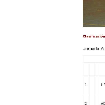
Clasificació
Jornada: 6
1
HE
2
A