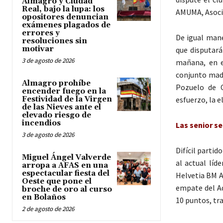
Almagro y Ciudad
Real, bajo la lupa: los
AMUMA, Asocia
opositores denuncian
exámenes plagados de
errores y
De igual mane
resoluciones sin
motivar
que disputará
3 de agosto de 2026
mañana, en e
conjunto madr
Almagro prohíbe
Pozuelo de C
encender fuego en la
esfuerzo, la e
Festividad de la Virgen
de las Nieves ante el
elevado riesgo de
incendios
Las senior se
3 de agosto de 2026
Difícil parti
Miguel Ángel Valverde
al actual líd
arropa a AFAS en una
espectacular fiesta del
Helvetia BM A
Oeste que pone el
empate del Ad
broche de oro al curso
en Bolaños
10 puntos, tra
2 de agosto de 2026