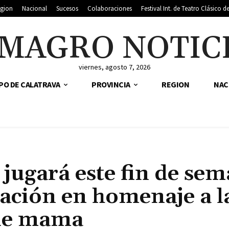
gion
Nacional
Sucesos
Colaboraciones
Festival Int. de Teatro Clásico 
MAGRO NOTIC
viernes, agosto 7, 2026
PO DE CALATRAVA
PROVINCIA
REGION
NAC
 jugará este fin de se
ación en homenaje a l
 de mama