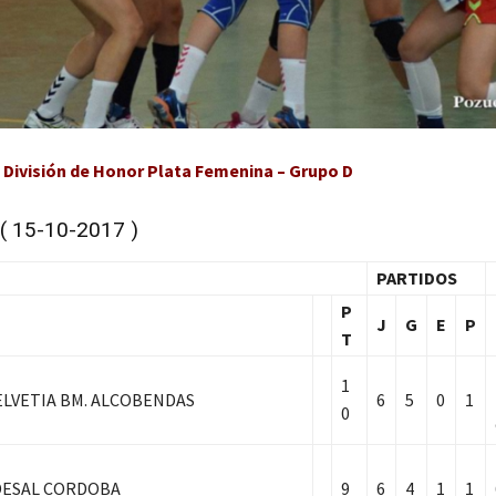
n División de Honor Plata Femenina – Grupo D
 ( 15-10-2017 )
PARTIDOS
P
J
G
E
P
T
1
LVETIA BM. ALCOBENDAS
6
5
0
1
0
DESAL CORDOBA
9
6
4
1
1