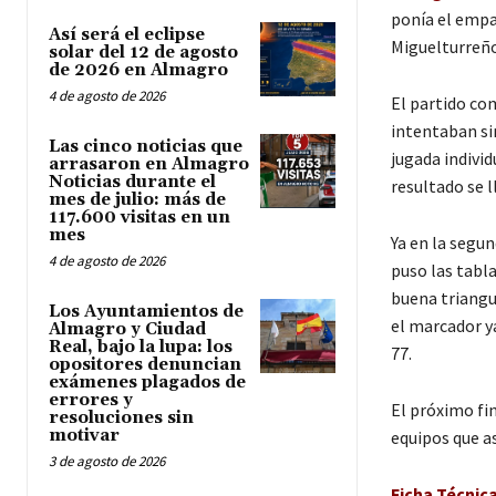
ponía el empa
Así será el eclipse
Miguelturreño 
solar del 12 de agosto
de 2026 en Almagro
4 de agosto de 2026
El partido co
intentaban sin
Las cinco noticias que
jugada individ
arrasaron en Almagro
Noticias durante el
resultado se l
mes de julio: más de
117.600 visitas en un
mes
Ya en la segun
4 de agosto de 2026
puso las tabla
buena triangu
Los Ayuntamientos de
el marcador y
Almagro y Ciudad
Real, bajo la lupa: los
77.
opositores denuncian
exámenes plagados de
errores y
El próximo fi
resoluciones sin
motivar
equipos que as
3 de agosto de 2026
Ficha Técnic