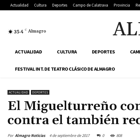
Actualidad
Cultura
Deportes
Campo de Calatrava
Provincia
Re
AL
35.4
C
Almagro
ACTUALIDAD
CULTURA
DEPORTES
CAM
FESTIVAL INT. DE TEATRO CLÁSICO DE ALMAGRO
ACTUALIDAD
DEPORTES
El Miguelturreño con
contra el también re
Por
Almagro Noticias
4 de septiembre de 2017
0
808