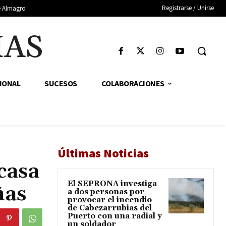
Registrarse / Unirse
de Almagro
IAS
IONAL
SUCESOS
COLABORACIONES
Últimas Noticias
casa
El SEPRONA investiga
ñas
a dos personas por
provocar el incendio
de Cabezarrubias del
Puerto con una radial y
un soldador