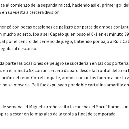
te al comienzo de la segunda mitad, haciendo así el primer gol de
en su vuelta a tercera división.
menzó con pocas ocasiones de peligro por parte de ambos conjunto
 mucho acierto. Iba a ser Capelo quien puso el 0-1 en el minuto 39
ual por el centro del terreno de juego, batiendo por bajo a Ruiz Ca
legaba al descanso.
da parte las ocasiones de peligro se sucederían en las dos portería
s en el minuto 53 con un certero disparo desde la frontal del área 
lación del reño. Con el empate, ambos conjuntos fueron a por la v
a no se movería. Peli fue expulsado por doble cartulina amarilla e
n de semana, el Miguelturreño visita la cancha del Socuéllamos, un
pira a estar en lo más alto de la tabla a final de temporada.
a