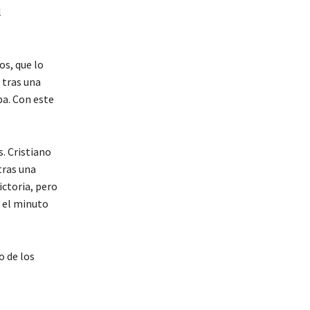
l
s, que lo
 tras una
ba. Con este
s. Cristiano
tras una
ictoria, pero
n el minuto
o de los