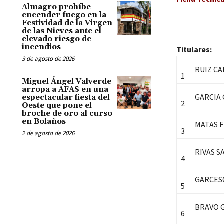
Almagro prohíbe
encender fuego en la
Festividad de la Virgen
de las Nieves ante el
elevado riesgo de
incendios
Titulares:
3 de agosto de 2026
RUIZ CA
1
Miguel Ángel Valverde
arropa a AFAS en una
GARCIA 
espectacular fiesta del
2
Oeste que pone el
broche de oro al curso
en Bolaños
MATAS F
3
2 de agosto de 2026
RIVAS S
4
GARCESO
5
BRAVO 
6