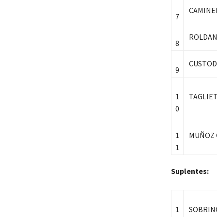
CAMINER
7
ROLDAN 
8
CUSTODI
9
1
TAGLIET
0
1
MUÑOZ G
1
Suplentes:
1
SOBRINO