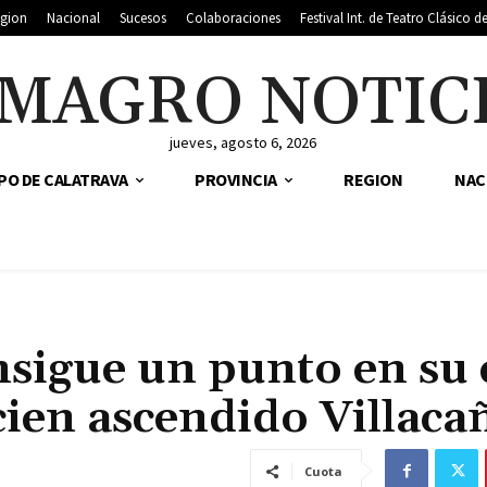
gion
Nacional
Sucesos
Colaboraciones
Festival Int. de Teatro Clásico 
MAGRO NOTIC
jueves, agosto 6, 2026
PO DE CALATRAVA
PROVINCIA
REGION
NAC
sigue un punto en su 
cien ascendido Villaca
Cuota