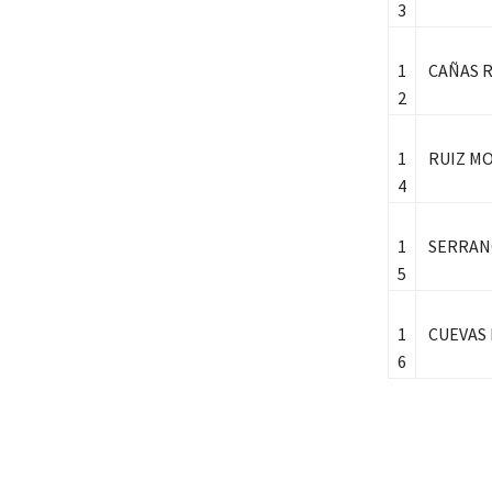
3
1
CAÑAS R
2
1
RUIZ MO
4
1
SERRANO
5
1
CUEVAS 
6