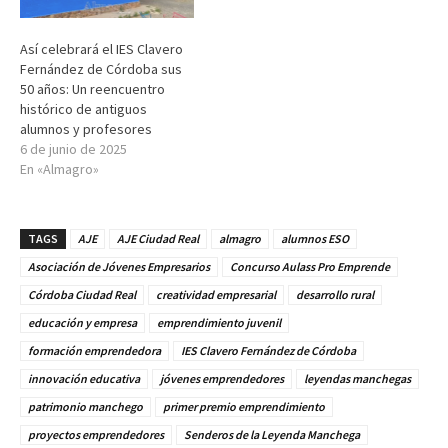
Así celebrará el IES Clavero
Fernández de Córdoba sus
50 años: Un reencuentro
histórico de antiguos
alumnos y profesores
6 de junio de 2025
En «Almagro»
TAGS
AJE
AJE Ciudad Real
almagro
alumnos ESO
Asociación de Jóvenes Empresarios
Concurso Aulass Pro Emprende
Córdoba Ciudad Real
creatividad empresarial
desarrollo rural
educación y empresa
emprendimiento juvenil
formación emprendedora
IES Clavero Fernández de Córdoba
innovación educativa
jóvenes emprendedores
leyendas manchegas
patrimonio manchego
primer premio emprendimiento
proyectos emprendedores
Senderos de la Leyenda Manchega