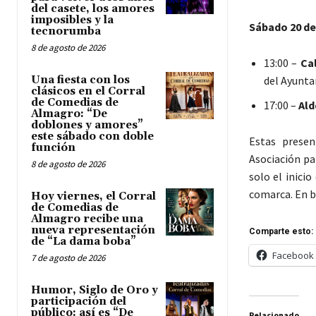
del casete, los amores
imposibles y la
Sábado 20 de 
tecnorumba
8 de agosto de 2026
13:00 –
Ca
Una fiesta con los
del Ayunta
clásicos en el Corral
de Comedias de
17:00 –
Ald
Almagro: “De
doblones y amores”
este sábado con doble
Estas presen
función
Asociación pa
8 de agosto de 2026
solo el inici
comarca. En b
Hoy viernes, el Corral
de Comedias de
Almagro recibe una
nueva representación
Comparte esto:
de “La dama boba”
Facebook
7 de agosto de 2026
Humor, Siglo de Oro y
participación del
público: así es “De
Relacionado