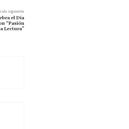
ículo siguiente
ebra el Día
con “Pasión
la Lectura”