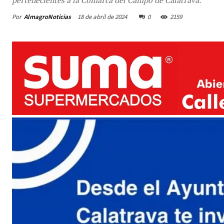
pertenecientes a la Comarca del Campo de Calatrava.
Por
AlmagroNoticias
18 de abril de 2024
0
2159