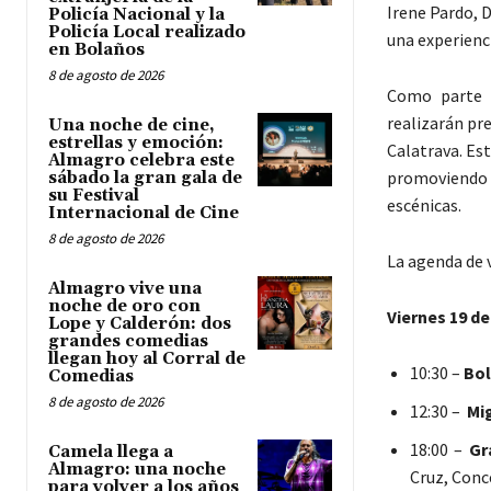
Irene Pardo, 
Policía Nacional y la
Policía Local realizado
una experienc
en Bolaños
8 de agosto de 2026
Como parte d
realizarán pr
Una noche de cine,
estrellas y emoción:
Calatrava. Est
Almagro celebra este
promoviendo e
sábado la gran gala de
su Festival
escénicas.
Internacional de Cine
8 de agosto de 2026
La agenda de 
Almagro vive una
noche de oro con
Viernes 19 de 
Lope y Calderón: dos
grandes comedias
llegan hoy al Corral de
10:30 –
Bol
Comedias
8 de agosto de 2026
12:30 –
Mi
18:00 –
Gr
Camela llega a
Almagro: una noche
Cruz, Conce
para volver a los años