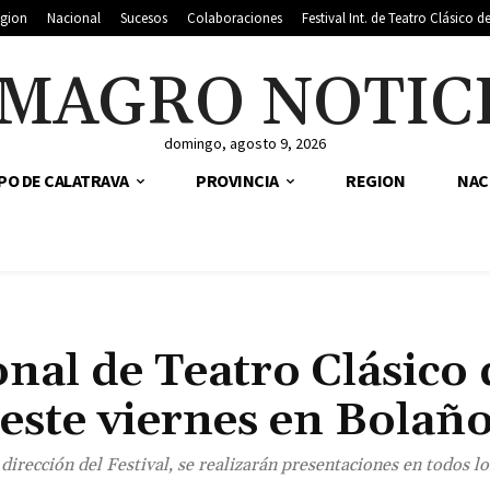
gion
Nacional
Sucesos
Colaboraciones
Festival Int. de Teatro Clásico 
MAGRO NOTIC
domingo, agosto 9, 2026
PO DE CALATRAVA
PROVINCIA
REGION
NAC
onal de Teatro Clásico 
este viernes en Bolañ
irección del Festival, se realizarán presentaciones en todos l