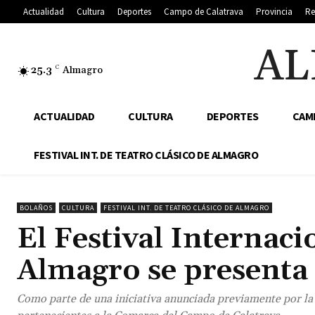
Actualidad
Cultura
Deportes
Campo de Calatrava
Provincia
Re
AL
25.3
C
Almagro
ACTUALIDAD
CULTURA
DEPORTES
CAM
FESTIVAL INT. DE TEATRO CLÁSICO DE ALMAGRO
BOLAÑOS
CULTURA
FESTIVAL INT. DE TEATRO CLÁSICO DE ALMAGRO
El Festival Internaci
Almagro se presenta 
Como parte de una iniciativa anunciada previamente por la d