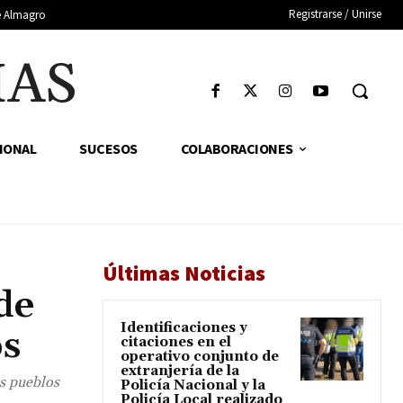
Registrarse / Unirse
de Almagro
IAS
IONAL
SUCESOS
COLABORACIONES
Últimas Noticias
de
Identificaciones y
os
citaciones en el
operativo conjunto de
extranjería de la
os pueblos
Policía Nacional y la
Policía Local realizado