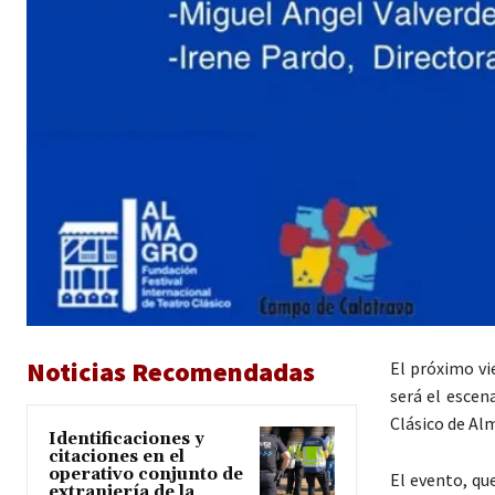
Noticias Recomendadas
El próximo vi
será el escen
Clásico de Al
Identificaciones y
citaciones en el
operativo conjunto de
El evento, qu
extranjería de la