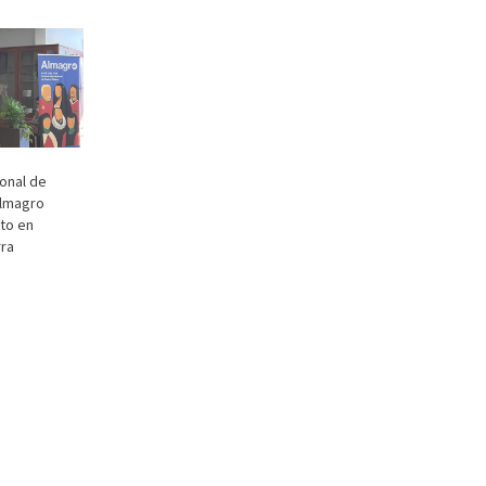
ional de
Almagro
to en
rra