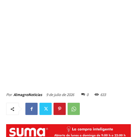
9 de julio de 2026
0
633
Por
AlmagroNoticias