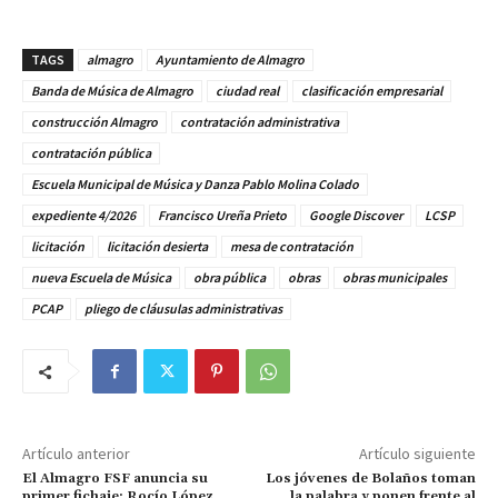
TAGS
almagro
Ayuntamiento de Almagro
Banda de Música de Almagro
ciudad real
clasificación empresarial
construcción Almagro
contratación administrativa
contratación pública
Escuela Municipal de Música y Danza Pablo Molina Colado
expediente 4/2026
Francisco Ureña Prieto
Google Discover
LCSP
licitación
licitación desierta
mesa de contratación
nueva Escuela de Música
obra pública
obras
obras municipales
PCAP
pliego de cláusulas administrativas
Artículo anterior
Artículo siguiente
El Almagro FSF anuncia su
Los jóvenes de Bolaños toman
primer fichaje: Rocío López,
la palabra y ponen frente al