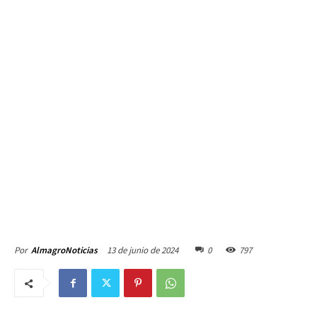
13 de junio de 2024
0
797
Por
AlmagroNoticias