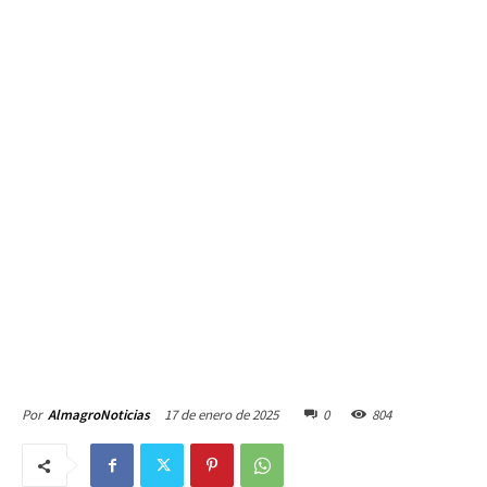
17 de enero de 2025
0
804
Por
AlmagroNoticias