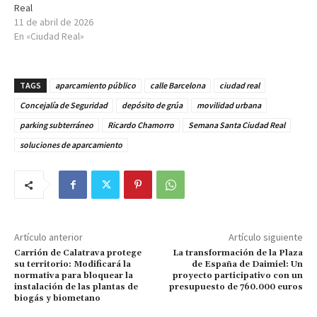
Real
11 de abril de 2026
En «Ciudad Real»
TAGS
aparcamiento público
calle Barcelona
ciudad real
Concejalía de Seguridad
depósito de grúa
movilidad urbana
parking subterráneo
Ricardo Chamorro
Semana Santa Ciudad Real
soluciones de aparcamiento
Artículo anterior
Artículo siguiente
Carrión de Calatrava protege
La transformación de la Plaza
su territorio: Modificará la
de España de Daimiel: Un
normativa para bloquear la
proyecto participativo con un
instalación de las plantas de
presupuesto de 760.000 euros
biogás y biometano