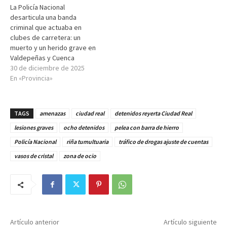
La Policía Nacional
desarticula una banda
criminal que actuaba en
clubes de carretera: un
muerto y un herido grave en
Valdepeñas y Cuenca
30 de diciembre de 2025
En «Provincia»
TAGS
amenazas
ciudad real
detenidos reyerta Ciudad Real
lesiones graves
ocho detenidos
pelea con barra de hierro
Policía Nacional
riña tumultuaria
tráfico de drogas ajuste de cuentas
vasos de cristal
zona de ocio
Artículo anterior
Artículo siguiente