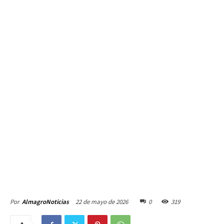
22 de mayo de 2026
0
319
Por
AlmagroNoticias