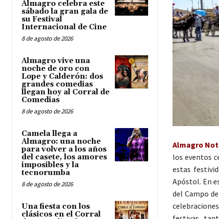
Almagro celebra este
sábado la gran gala de
su Festival
Internacional de Cine
8 de agosto de 2026
Almagro vive una
noche de oro con
Lope y Calderón: dos
grandes comedias
llegan hoy al Corral de
Comedias
8 de agosto de 2026
Camela llega a
Almagro: una noche
Almagro Noti
para volver a los años
los eventos c
del casete, los amores
imposibles y la
estas festiv
tecnorumba
Apóstol. En e
8 de agosto de 2026
del Campo de 
celebraciones
Una fiesta con los
clásicos en el Corral
festivas, tan