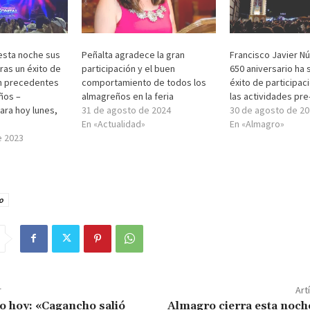
esta noche sus
Peñalta agradece la gran
Francisco Javier Nú
tras un éxito de
participación y el buen
650 aniversario ha 
in precedentes
comportamiento de todos los
éxito de participac
ños –
almagreños en la feria
las actividades pre-
ara hoy lunes,
31 de agosto de 2024
30 de agosto de 20
En «Actualidad»
En «Almagro»
e 2023
o
r
Art
o hoy: «Cagancho salió
Almagro cierra esta noch