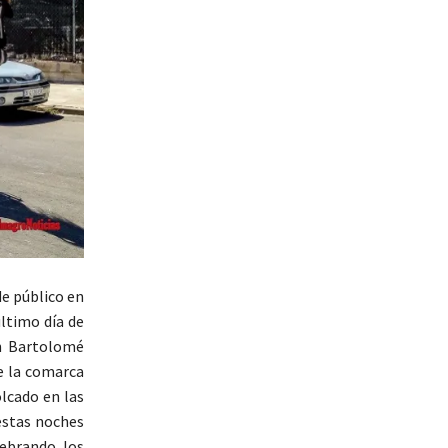
de público en
último día de
an Bartolomé
de la comarca
olcado en las
estas noches
lebrando los