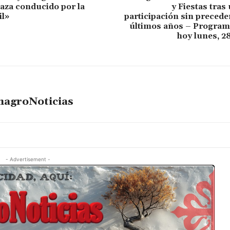
laza conducido por la
y Fiestas tras
il»
participación sin precede
últimos años – Program
hoy lunes, 2
magroNoticias
- Advertisement -