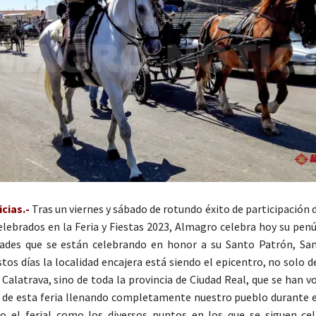
cias.-
Tras un viernes y sábado de rotundo éxito de participación 
elebrados en la Feria y Fiestas 2023, Almagro celebra hoy su pen
idades que se están celebrando en honor a su Santo Patrón, S
stos días la localidad encajera está siendo el epicentro, no solo 
Calatrava, sino de toda la provincia de Ciudad Real, que se han v
 de esta feria llenando completamente nuestro pueblo durante 
to el ferial como los diversos puntos en los que se siguen ce