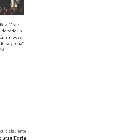
ñez: “Este
sido todo un
ión en todas
feria y feria”
24
ículo siguiente
e sus Feria