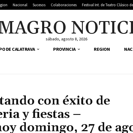
gion
Nacional
Sucesos
Colaboraciones
Festival Int. de Teatro Clásico 
MAGRO NOTIC
sábado, agosto 8, 2026
PO DE CALATRAVA
PROVINCIA
REGION
NAC
tando con éxito de
ria y fiestas –
oy domingo, 27 de ag