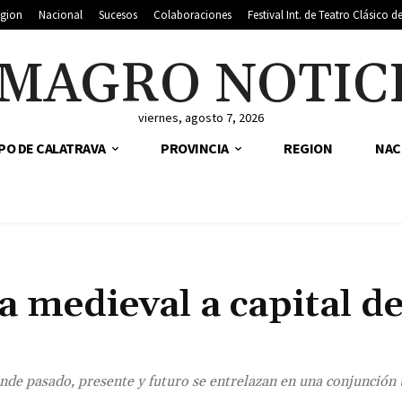
gion
Nacional
Sucesos
Colaboraciones
Festival Int. de Teatro Clásico 
MAGRO NOTIC
viernes, agosto 7, 2026
PO DE CALATRAVA
PROVINCIA
REGION
NAC
 medieval a capital de
nde pasado, presente y futuro se entrelazan en una conjunción 