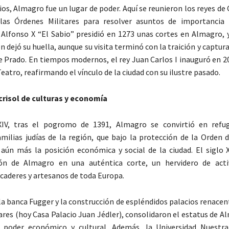
ios, Almagro fue un lugar de poder. Aquí se reunieron los reyes de C
las Órdenes Militares para resolver asuntos de importancia t
l. Alfonso X “El Sabio” presidió en 1273 unas cortes en Almagro, 
 dejó su huella, aunque su visita terminó con la traición y captur
 Prado. En tiempos modernos, el rey Juan Carlos I inauguró en 2
eatro, reafirmando el vínculo de la ciudad con su ilustre pasado.
crisol de culturas y economía
XIV, tras el pogromo de 1391, Almagro se convirtió en refug
amilias judías de la región, que bajo la protección de la Orden 
 aún más la posición económica y social de la ciudad. El siglo 
ón de Almagro en una auténtica corte, un hervidero de acti
caderes y artesanos de toda Europa.
 la banca Fugger y la construcción de espléndidos palacios renace
cares (hoy Casa Palacio Juan Jédler), consolidaron el estatus de
 poder económico y cultural. Además, la Universidad Nuestra