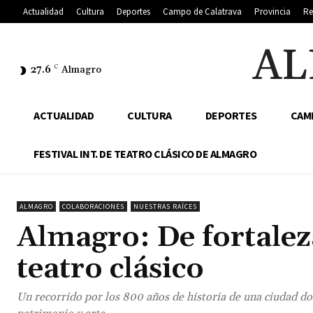
Actualidad
Cultura
Deportes
Campo de Calatrava
Provincia
Re
AL
27.6
C
Almagro
ACTUALIDAD
CULTURA
DEPORTES
CAM
FESTIVAL INT. DE TEATRO CLÁSICO DE ALMAGRO
ALMAGRO
COLABORACIONES
NUESTRAS RAÍCES
Almagro: De fortaleza
teatro clásico
Un recorrido por los 800 años de historia de una ciudad do