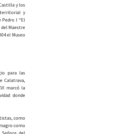
astilla y los
erritorial y
y Pedro I “El
a del Maestre
004 el Museo
io para las
de Calatrava,
XVI marcó la
vidad donde
ntistas, como
 Almagro como
 Señora del