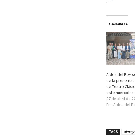
Relacionado
Aldea del Rey s
de la presentaci
de Teatro Clási
este miércoles 
27 de abril de 2
En «Aldea del R
TAGS
almagr