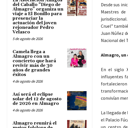
La Asociación Amigos
Desde sus inic
del Caballo “Diego de
Almagro” organiza un
Maestres de 
viaje a El Bonillo para
presenciar la
jurisdicciona
actuación del joven
Cruel” también
rejoneador Pedro
Velasco
Juan Núñez de
5 de agosto de 2026
Nacional del T
Camela llega a
Almagro, un 
Almagro con un
concierto que hará
revivir más de 30
En el siglo 
años de grandes
éxitos
influyentes f
4 de agosto de 2026
fortalecieron
transformaci
Así será el eclipse
convivían mer
solar del 12 de agosto
de 2026 en Almagro
4 de agosto de 2026
La llegada de
el Palacio Fú
Almagro reunirá el
un centro de
mejor folclore de