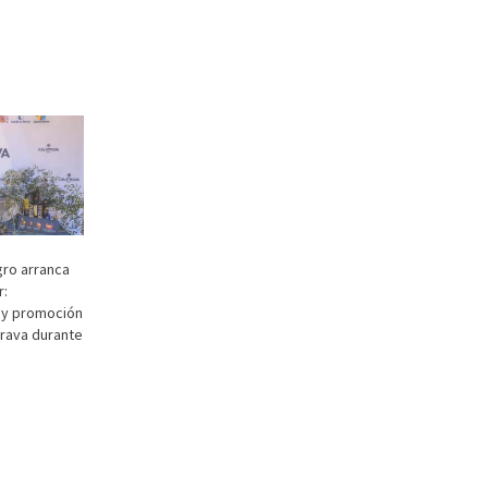
gro arranca
r:
 y promoción
rava durante