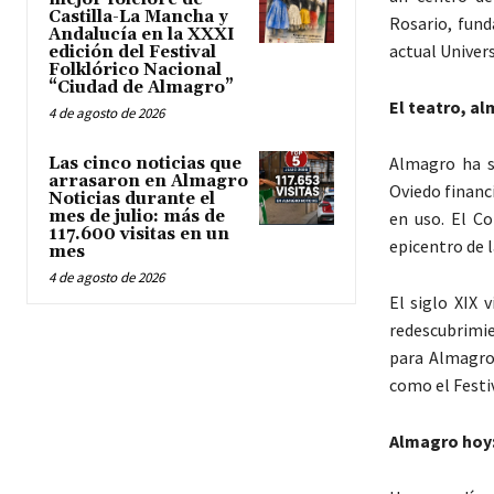
Castilla-La Mancha y
Rosario, fund
Andalucía en la XXXI
actual Univer
edición del Festival
Folklórico Nacional
“Ciudad de Almagro”
El teatro, a
4 de agosto de 2026
Almagro ha sa
Las cinco noticias que
arrasaron en Almagro
Oviedo financ
Noticias durante el
mes de julio: más de
en uso. El Co
117.600 visitas en un
epicentro de l
mes
4 de agosto de 2026
El siglo XIX 
redescubrimie
para Almagro.
como el Festiv
Almagro hoy: