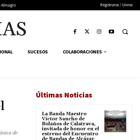
Registrarse / Unirse
de Almagro
IAS
IONAL
SUCESOS
COLABORACIONES
Últimas Noticias
l
La Banda Maestro
Víctor Sancho de
Bolaños de Calatrava,
invitada de honor en el
única de
estreno del Encuentro
de Bandas de Alcázar