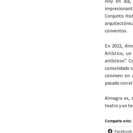
Hoy en día,
impresionante
Conjunto Hist
arquitectónic
conventos.
En 2022, Alm
Artístico, u
artísticos”. 
consolidado s
conviven en 
pasado con el 
Almagro es, s
teatro y un te
Comparte esto:
Facebook