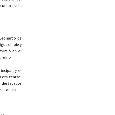
cursor de la
 Leonardo de
igue en pie y
virtió en el
 reino.
ncipal, y el
 era teatral
n destacados
isitantes.