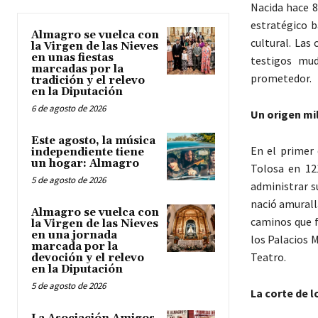
Nacida hace 8
estratégico b
Almagro se vuelca con
cultural. Las
la Virgen de las Nieves
en unas fiestas
testigos mud
marcadas por la
prometedor.
tradición y el relevo
en la Diputación
6 de agosto de 2026
Un origen mil
Este agosto, la música
En el primer 
independiente tiene
un hogar: Almagro
Tolosa en 12
5 de agosto de 2026
administrar s
nació amuralla
Almagro se vuelca con
caminos que f
la Virgen de las Nieves
en una jornada
los Palacios 
marcada por la
Teatro.
devoción y el relevo
en la Diputación
5 de agosto de 2026
La corte de l