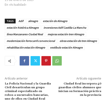
En «Actualidad»
TAGS
Adif
almagro
estación de Almagro
estación histórica Almagro
inversiones Adif Castilla-La Mancha
línea Manzanares-Ciudad Real
mejoras estación tren Almagro
modernización ferrocarril convencional
obras estación de tren Almagro
rehabilitación estación Almagro
vestíbulo estación Almagro
Artículo anterior
Artículo siguiente
La Policía Nacional y la Guardia
Ciudad Real incorpora 40
Civil desarticulan un grupo
guardias civiles alumnos que
criminal especializado en
inician su formación práctica
robos a sucursales bancarias,
en la provincia
uno de ellos en Ciudad Real