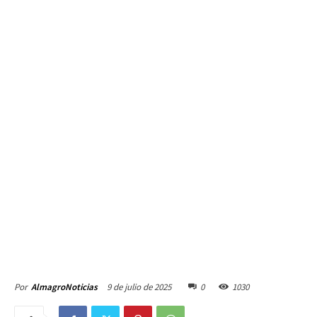
9 de julio de 2025
0
1030
Por
AlmagroNoticias