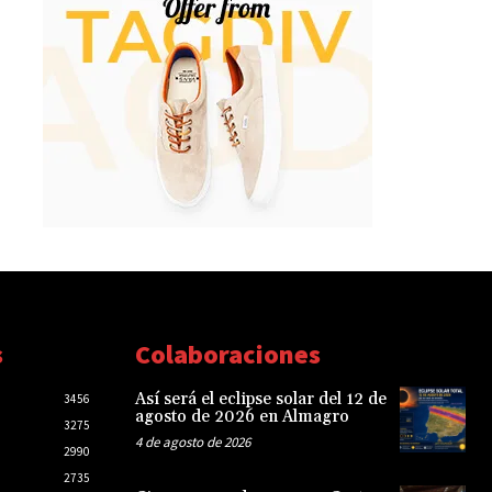
s
Colaboraciones
Así será el eclipse solar del 12 de
3456
agosto de 2026 en Almagro
3275
4 de agosto de 2026
2990
2735