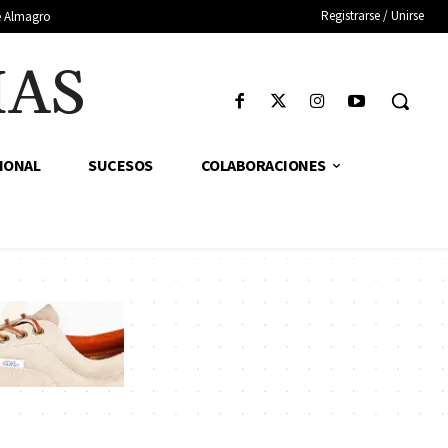
Registrarse / Unirse
de Almagro
IAS
IONAL
SUCESOS
COLABORACIONES