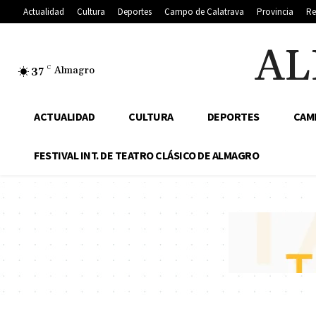
Actualidad
Cultura
Deportes
Campo de Calatrava
Provincia
Re
AL
37
C
Almagro
ACTUALIDAD
CULTURA
DEPORTES
CAM
FESTIVAL INT. DE TEATRO CLÁSICO DE ALMAGRO