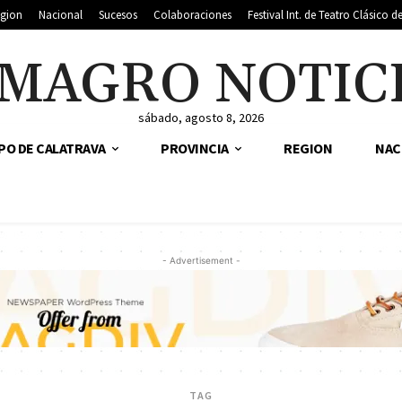
gion
Nacional
Sucesos
Colaboraciones
Festival Int. de Teatro Clásico 
MAGRO NOTIC
sábado, agosto 8, 2026
PO DE CALATRAVA
PROVINCIA
REGION
NAC
- Advertisement -
TAG