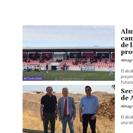
Alm
cam
de 
pro
Almagr
El alc
proyec
ACTUALIDAD
futuro 
Sec
de 
Almagr
El alc
una vi