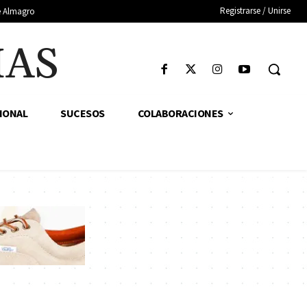
Registrarse / Unirse
de Almagro
IAS
IONAL
SUCESOS
COLABORACIONES