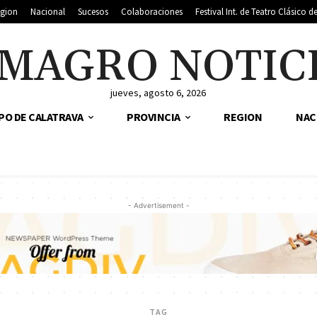
gion
Nacional
Sucesos
Colaboraciones
Festival Int. de Teatro Clásico 
MAGRO NOTIC
jueves, agosto 6, 2026
PO DE CALATRAVA
PROVINCIA
REGION
NAC
- Advertisement -
TAG