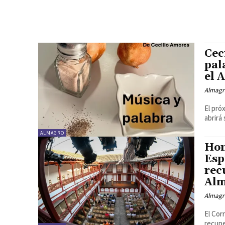
Cec
pal
el 
Almagr
El pró
abrirá
ALMAGRO
Hom
Esp
rec
Al
Almagr
El Cor
recupe