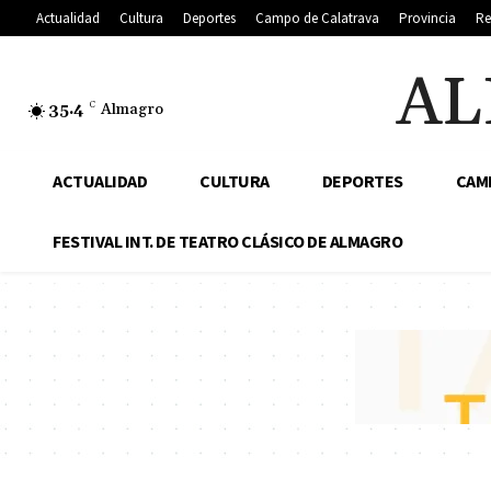
Actualidad
Cultura
Deportes
Campo de Calatrava
Provincia
Re
AL
35.4
C
Almagro
ACTUALIDAD
CULTURA
DEPORTES
CAM
FESTIVAL INT. DE TEATRO CLÁSICO DE ALMAGRO