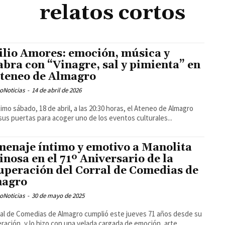
relatos cortos
ilio Amores: emoción, música y
abra con “Vinagre, sal y pimienta” en
Ateneo de Almagro
oNoticias
-
14 de abril de 2026
ximo sábado, 18 de abril, a las 20:30 horas, el Ateneo de Almagro
 sus puertas para acoger uno de los eventos culturales...
enaje íntimo y emotivo a Manolita
inosa en el 71º Aniversario de la
uperación del Corral de Comedias de
magro
oNoticias
-
30 de mayo de 2025
ral de Comedias de Almagro cumplió este jueves 71 años desde su
ración, y lo hizo con una velada cargada de emoción, arte...