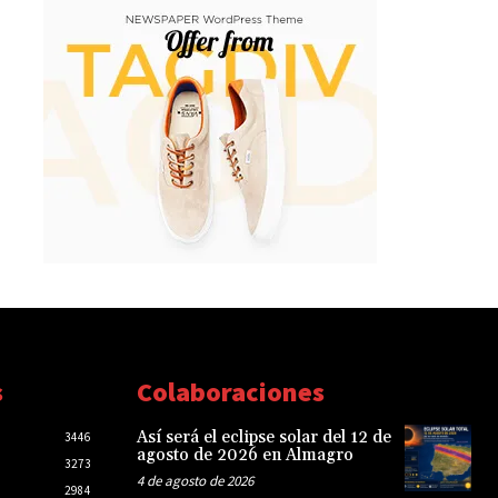
s
Colaboraciones
Así será el eclipse solar del 12 de
3446
agosto de 2026 en Almagro
3273
4 de agosto de 2026
2984