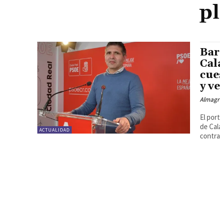
p
Bar
Cal
cue
y v
Almagr
El por
de Cal
ACTUALIDAD
contra.