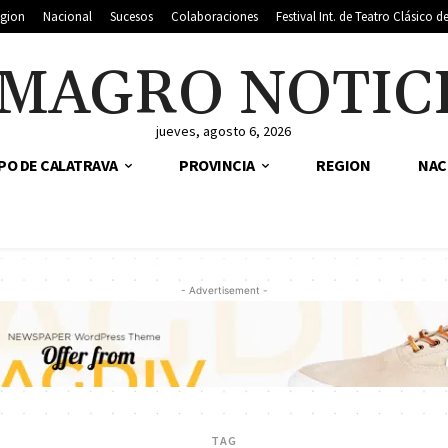
gion
Nacional
Sucesos
Colaboraciones
Festival Int. de Teatro Clásico 
MAGRO NOTIC
jueves, agosto 6, 2026
PO DE CALATRAVA
PROVINCIA
REGION
NAC
- Advertisement -
TAG