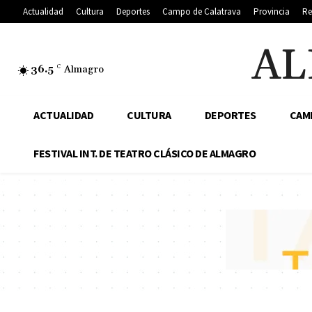
Actualidad
Cultura
Deportes
Campo de Calatrava
Provincia
Re
AL
36.5
C
Almagro
ACTUALIDAD
CULTURA
DEPORTES
CAM
FESTIVAL INT. DE TEATRO CLÁSICO DE ALMAGRO