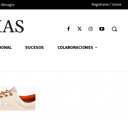
Registrarse / Unirse
de Almagro
IAS
IONAL
SUCESOS
COLABORACIONES