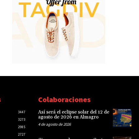
s
Colaboraciones
Así será el eclipse solar del 12 de
3447
agosto de 2026 en Almagro
3273
4 de agosto de 2026
2985
2727