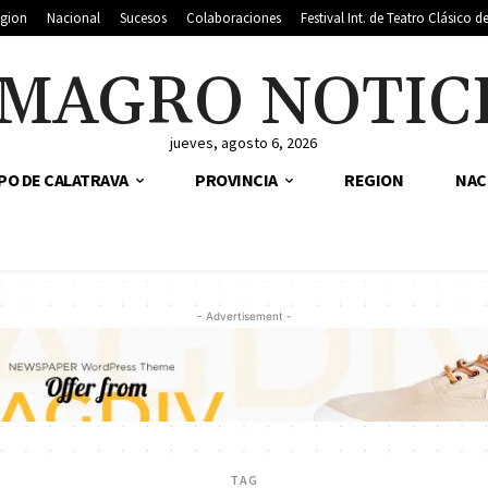
gion
Nacional
Sucesos
Colaboraciones
Festival Int. de Teatro Clásico 
MAGRO NOTIC
jueves, agosto 6, 2026
PO DE CALATRAVA
PROVINCIA
REGION
NAC
- Advertisement -
TAG