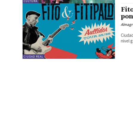
CULTURA
Fit
pon
Almagr
Ciudad
nivel 
CIUDAD REAL