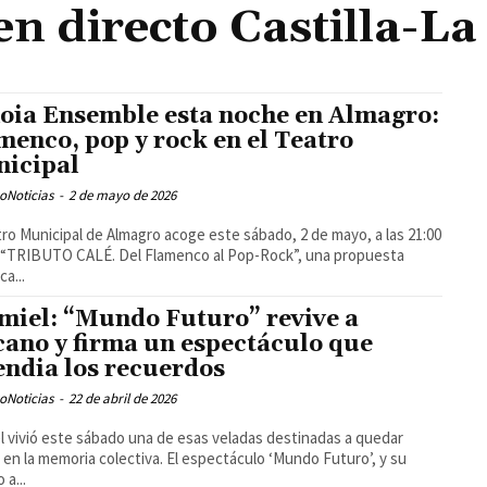
en directo Castilla-L
oia Ensemble esta noche en Almagro:
menco, pop y rock en el Teatro
icipal
oNoticias
-
2 de mayo de 2026
tro Municipal de Almagro acoge este sábado, 2 de mayo, a las 21:00
 “TRIBUTO CALÉ. Del Flamenco al Pop-Rock”, una propuesta
ca...
miel: “Mundo Futuro” revive a
ano y firma un espectáculo que
endia los recuerdos
oNoticias
-
22 de abril de 2026
l vivió este sábado una de esas veladas destinadas a quedar
s en la memoria colectiva. El espectáculo ‘Mundo Futuro’, y su
 a...