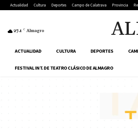
Actualidad
Cultura
Deportes
Campo de Calatrava
Provincia
Re
AL
27.1
C
Almagro
ACTUALIDAD
CULTURA
DEPORTES
CAM
FESTIVAL INT. DE TEATRO CLÁSICO DE ALMAGRO