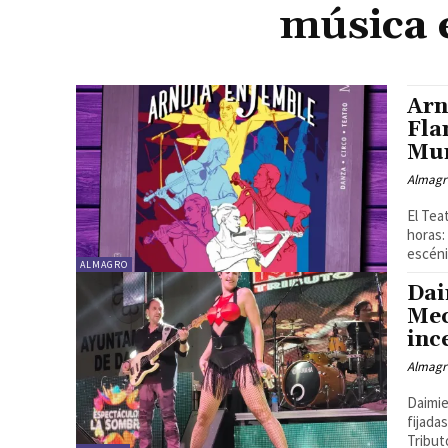
música 
Arn
Fla
Mun
Almagr
El Tea
horas:
escéni
ALMAGRO
Dai
Mec
inc
Almagr
Daimie
fijada
Tributo