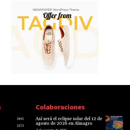
s
Colaboraciones
Así será el eclipse solar del 12 de
3445
agosto de 2026 en Almagro
3273