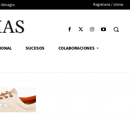
Registrarse / Unirse
de Almagro
IAS
IONAL
SUCESOS
COLABORACIONES