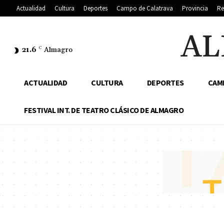
Actualidad
Cultura
Deportes
Campo de Calatrava
Provincia
Re
AL
21.6
C
Almagro
ACTUALIDAD
CULTURA
DEPORTES
CAM
FESTIVAL INT. DE TEATRO CLÁSICO DE ALMAGRO