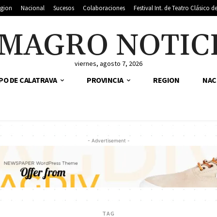
gion
Nacional
Sucesos
Colaboraciones
Festival Int. de Teatro Clásico 
MAGRO NOTIC
viernes, agosto 7, 2026
PO DE CALATRAVA
PROVINCIA
REGION
NAC
- Advertisement -
TAG