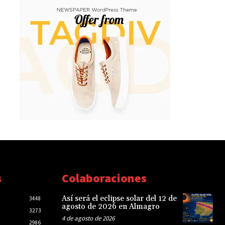
s
Colaboraciones
Así será el eclipse solar del 12 de
3448
agosto de 2026 en Almagro
3273
4 de agosto de 2026
2986