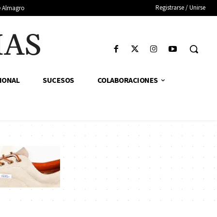
Registrarse / Unirse
de Almagro
IAS
IONAL
SUCESOS
COLABORACIONES