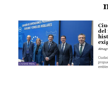
Ciu
del
his
exi
Almagr
Ciudad
propue
CIUDAD REAL
emblem