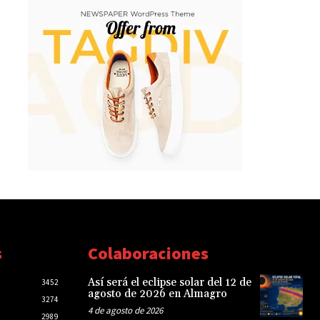
s
Colaboraciones
Así será el eclipse solar del 12 de
3452
agosto de 2026 en Almagro
3274
4 de agosto de 2026
2989