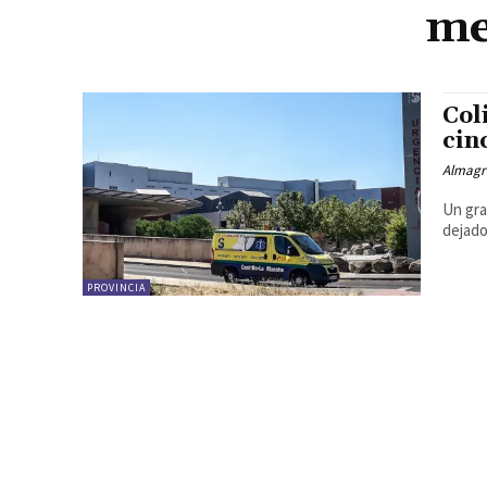
me
Col
cin
Almagr
Un gra
dejado
PROVINCIA