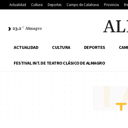
Actualidad
Cultura
Deportes
Campo de Calatrava
Provincia
Re
AL
23.2
C
Almagro
ACTUALIDAD
CULTURA
DEPORTES
CAM
FESTIVAL INT. DE TEATRO CLÁSICO DE ALMAGRO