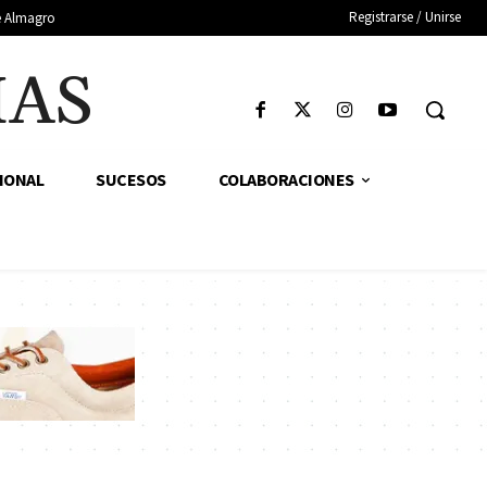
Registrarse / Unirse
de Almagro
IAS
IONAL
SUCESOS
COLABORACIONES