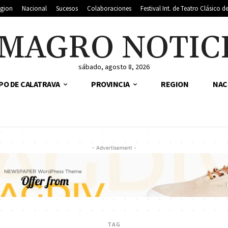
gion
Nacional
Sucesos
Colaboraciones
Festival Int. de Teatro Clásico 
MAGRO NOTIC
sábado, agosto 8, 2026
PO DE CALATRAVA
PROVINCIA
REGION
NAC
- Advertisement -
TAG