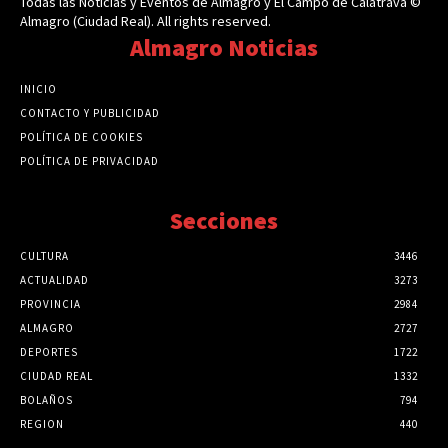
Todas las Noticias y Eventos de Almagro y El Campo de Calatrava ©
Almagro (Ciudad Real). All rights reserved.
Almagro Noticias
INICIO
CONTACTO Y PUBLICIDAD
POLÍTICA DE COOKIES
POLÍTICA DE PRIVACIDAD
Secciones
CULTURA
3446
ACTUALIDAD
3273
PROVINCIA
2984
ALMAGRO
2727
DEPORTES
1722
CIUDAD REAL
1332
BOLAÑOS
794
REGION
440