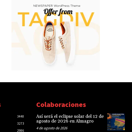
s
Colaboraciones
Así será el eclipse solar del 12 de
3448
agosto de 2026 en Almagro
3273
4 de agosto de 2026
2986