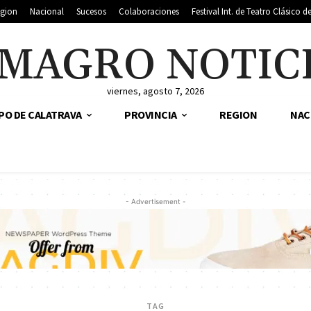
gion
Nacional
Sucesos
Colaboraciones
Festival Int. de Teatro Clásico 
MAGRO NOTIC
viernes, agosto 7, 2026
PO DE CALATRAVA
PROVINCIA
REGION
NAC
- Advertisement -
TAG