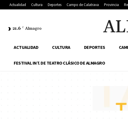
Actualidad
Cultura
Deportes
Campo de Calatrava
Provincia
Re
AL
21.6
C
Almagro
ACTUALIDAD
CULTURA
DEPORTES
CAM
FESTIVAL INT. DE TEATRO CLÁSICO DE ALMAGRO