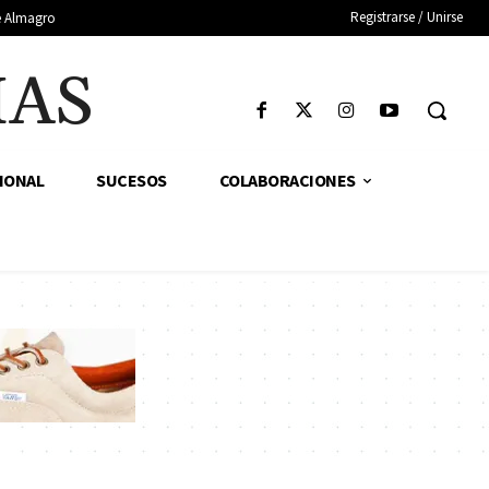
Registrarse / Unirse
de Almagro
IAS
IONAL
SUCESOS
COLABORACIONES