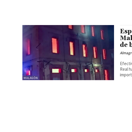
Esp
Mal
de 
Almagr
Efecti
Real h
import
MALAGÓN