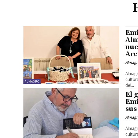
Emi
Alm
nue
Arc
Almagr
Almagr
cultur
ALMAGRO
del...
El 
Emi
sus
Almagr
Almagr
cultur