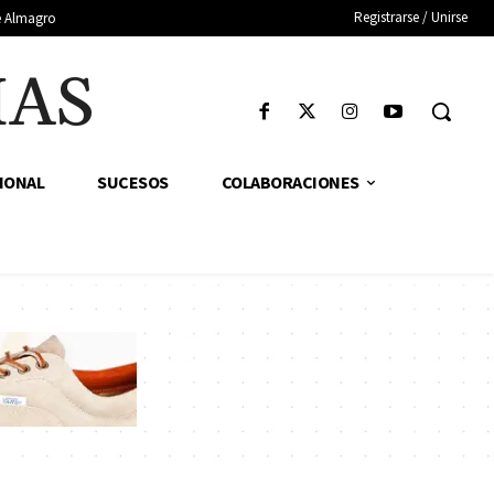
Registrarse / Unirse
de Almagro
IAS
IONAL
SUCESOS
COLABORACIONES