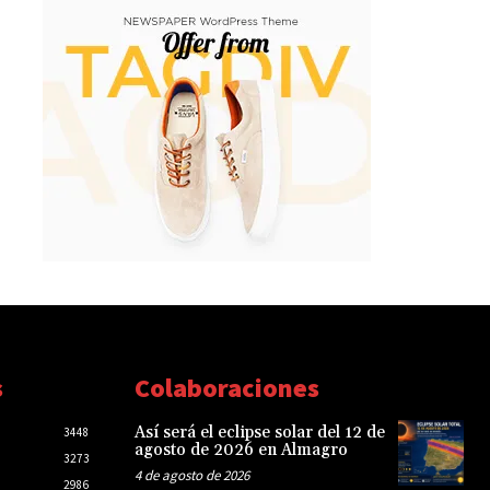
s
Colaboraciones
Así será el eclipse solar del 12 de
3448
agosto de 2026 en Almagro
3273
4 de agosto de 2026
2986