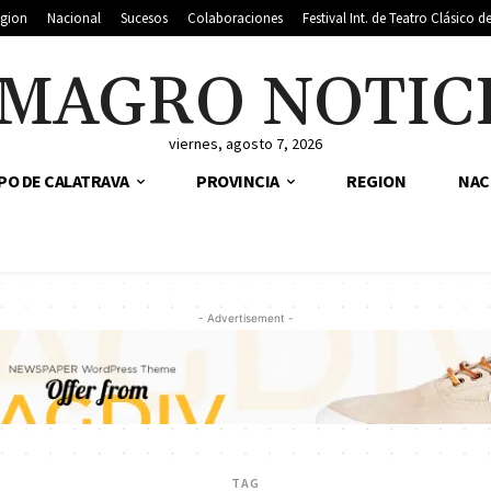
gion
Nacional
Sucesos
Colaboraciones
Festival Int. de Teatro Clásico 
MAGRO NOTIC
viernes, agosto 7, 2026
PO DE CALATRAVA
PROVINCIA
REGION
NAC
- Advertisement -
TAG