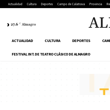
Actualidad
Cultura
Deportes
Campo de Calatrava
Provincia
Re
AL
27.6
C
Almagro
ACTUALIDAD
CULTURA
DEPORTES
CAM
FESTIVAL INT. DE TEATRO CLÁSICO DE ALMAGRO