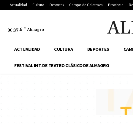
Actualidad
Cultura
Deportes
Campo de Calatrava
Provincia
Re
AL
37.6
C
Almagro
ACTUALIDAD
CULTURA
DEPORTES
CAM
FESTIVAL INT. DE TEATRO CLÁSICO DE ALMAGRO