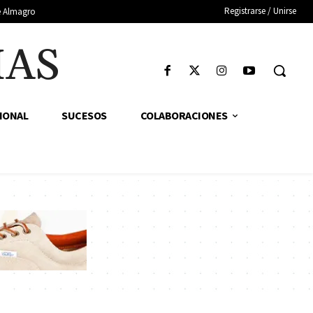
Registrarse / Unirse
de Almagro
IAS
IONAL
SUCESOS
COLABORACIONES