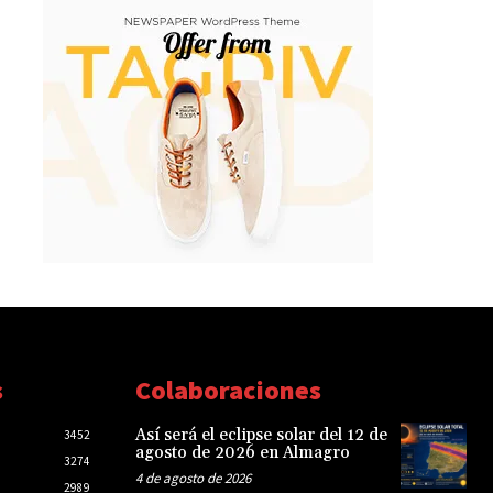
s
Colaboraciones
Así será el eclipse solar del 12 de
3452
agosto de 2026 en Almagro
3274
4 de agosto de 2026
2989