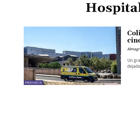
Hospita
Col
cin
Almagr
Un gra
dejado
PROVINCIA