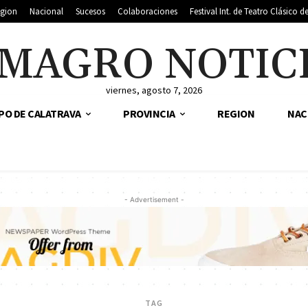
gion
Nacional
Sucesos
Colaboraciones
Festival Int. de Teatro Clásico 
MAGRO NOTIC
viernes, agosto 7, 2026
PO DE CALATRAVA
PROVINCIA
REGION
NAC
- Advertisement -
TAG