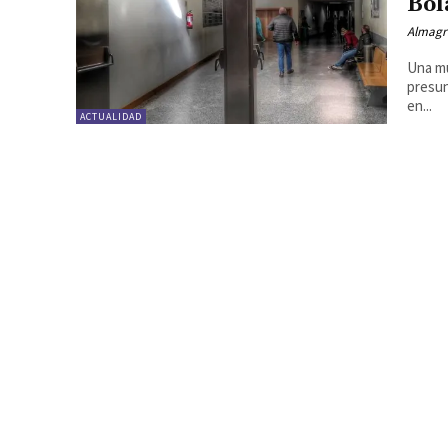
Bol
Almagr
Una mu
presun
en...
ACTUALIDAD