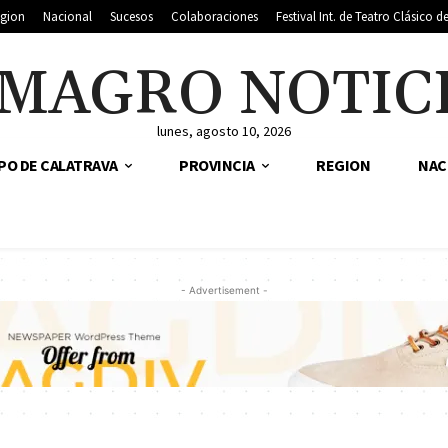
gion
Nacional
Sucesos
Colaboraciones
Festival Int. de Teatro Clásico 
MAGRO NOTIC
lunes, agosto 10, 2026
PO DE CALATRAVA
PROVINCIA
REGION
NAC
- Advertisement -