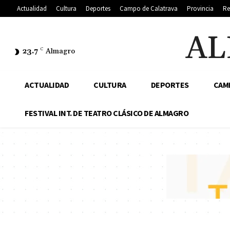
Actualidad
Cultura
Deportes
Campo de Calatrava
Provincia
Re
AL
23.7
C
Almagro
ACTUALIDAD
CULTURA
DEPORTES
CAM
FESTIVAL INT. DE TEATRO CLÁSICO DE ALMAGRO