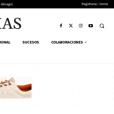
Registrarse / Unirse
de Almagro
IAS
IONAL
SUCESOS
COLABORACIONES