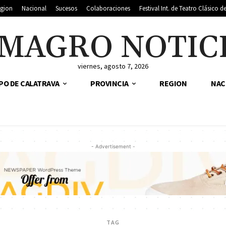
gion
Nacional
Sucesos
Colaboraciones
Festival Int. de Teatro Clásico 
MAGRO NOTIC
viernes, agosto 7, 2026
PO DE CALATRAVA
PROVINCIA
REGION
NAC
- Advertisement -
TAG