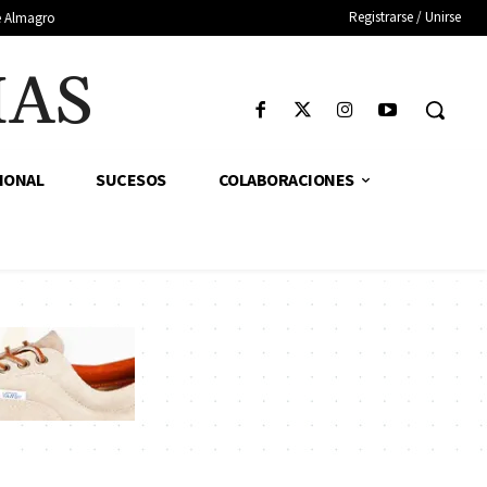
Registrarse / Unirse
de Almagro
IAS
IONAL
SUCESOS
COLABORACIONES