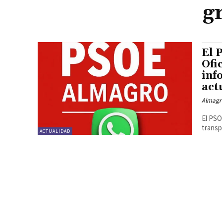
g
El 
Ofi
inf
act
Almagr
El PSO
transp
ACTUALIDAD