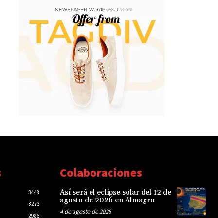
s
Colaboraciones
Así será el eclipse solar del 12 de
3448
agosto de 2026 en Almagro
3273
4 de agosto de 2026
2986