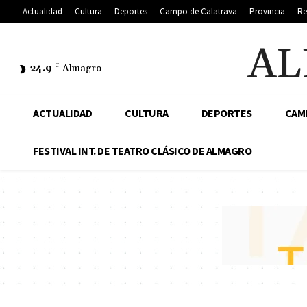
Actualidad
Cultura
Deportes
Campo de Calatrava
Provincia
Re
AL
24.9
C
Almagro
ACTUALIDAD
CULTURA
DEPORTES
CAM
FESTIVAL INT. DE TEATRO CLÁSICO DE ALMAGRO