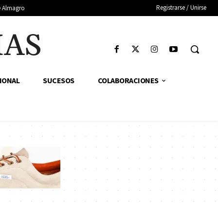
Registrarse / Unirse
de Almagro
IAS
IONAL
SUCESOS
COLABORACIONES