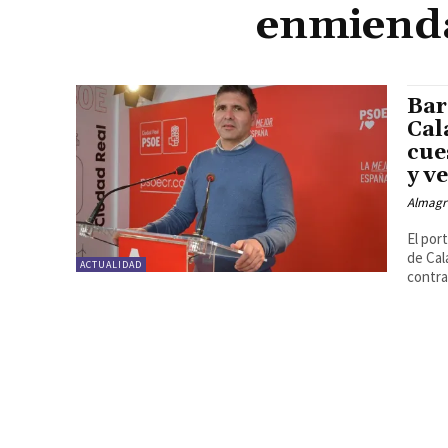
enmienda
Bar
Cal
cue
y v
Almagr
El por
de Cal
ACTUALIDAD
contra.