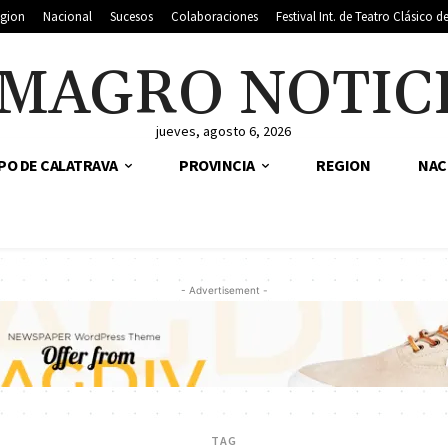
gion
Nacional
Sucesos
Colaboraciones
Festival Int. de Teatro Clásico 
MAGRO NOTIC
jueves, agosto 6, 2026
PO DE CALATRAVA
PROVINCIA
REGION
NAC
- Advertisement -
TAG