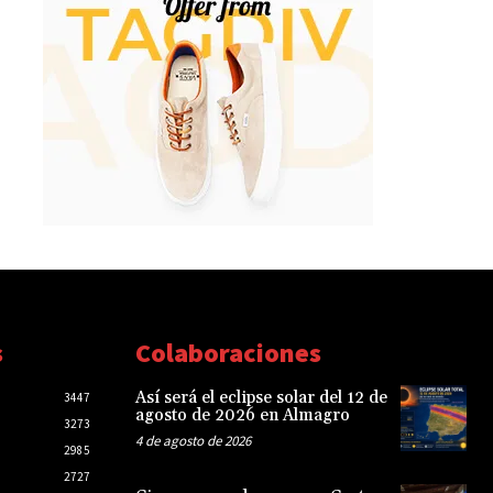
s
Colaboraciones
Así será el eclipse solar del 12 de
3447
agosto de 2026 en Almagro
3273
4 de agosto de 2026
2985
2727