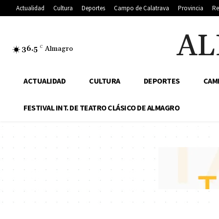
Actualidad
Cultura
Deportes
Campo de Calatrava
Provincia
Re
AL
36.5
C
Almagro
ACTUALIDAD
CULTURA
DEPORTES
CAM
FESTIVAL INT. DE TEATRO CLÁSICO DE ALMAGRO