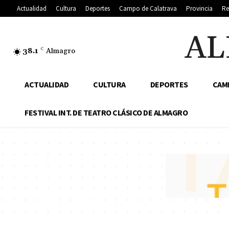
Actualidad
Cultura
Deportes
Campo de Calatrava
Provincia
Re
AL
38.1
C
Almagro
ACTUALIDAD
CULTURA
DEPORTES
CAM
FESTIVAL INT. DE TEATRO CLÁSICO DE ALMAGRO