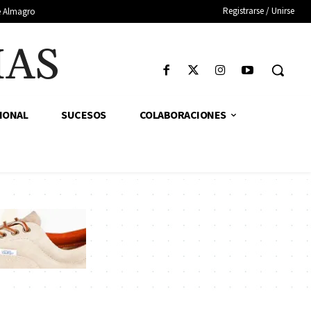
Registrarse / Unirse
de Almagro
IAS
IONAL
SUCESOS
COLABORACIONES