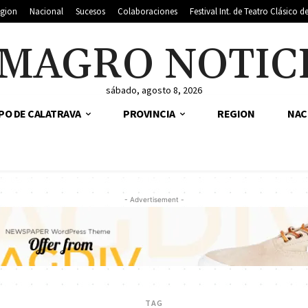
gion
Nacional
Sucesos
Colaboraciones
Festival Int. de Teatro Clásico 
MAGRO NOTIC
sábado, agosto 8, 2026
PO DE CALATRAVA
PROVINCIA
REGION
NAC
- Advertisement -
TAG