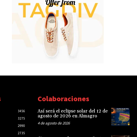
s
Colaboraciones
Así será el eclipse solar del 12 de
3456
agosto de 2026 en Almagro
3275
4 de agosto de 2026
2990
2735