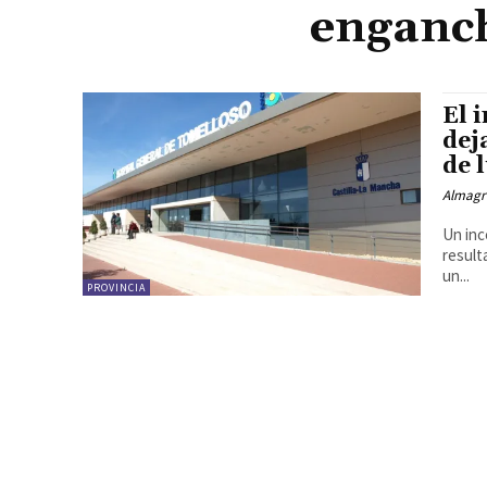
enganch
El 
dej
de 
Almagr
Un inc
result
un...
PROVINCIA