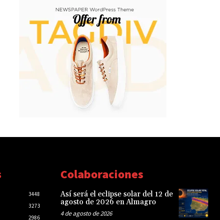
s
Colaboraciones
Así será el eclipse solar del 12 de
3448
agosto de 2026 en Almagro
3273
4 de agosto de 2026
2986