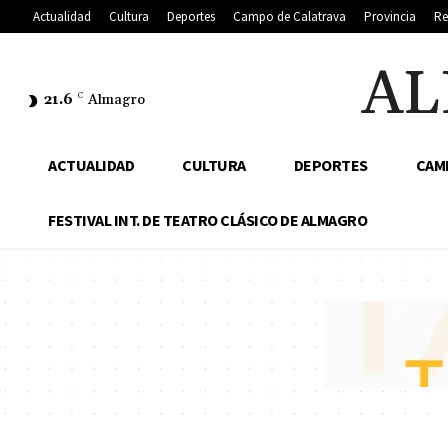
Actualidad
Cultura
Deportes
Campo de Calatrava
Provincia
Re
AL
21.6
C
Almagro
ACTUALIDAD
CULTURA
DEPORTES
CAM
FESTIVAL INT. DE TEATRO CLÁSICO DE ALMAGRO