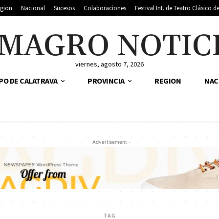
gion
Nacional
Sucesos
Colaboraciones
Festival Int. de Teatro Clásico 
MAGRO NOTIC
viernes, agosto 7, 2026
PO DE CALATRAVA
PROVINCIA
REGION
NAC
- Advertisement -
TAG