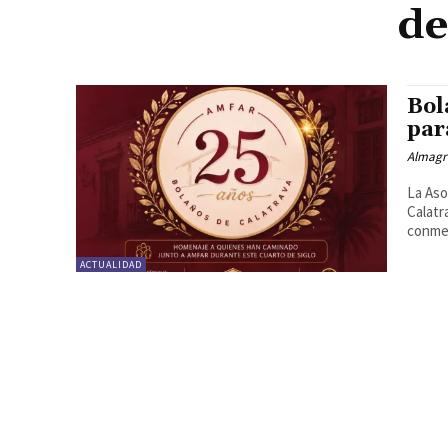
de
Bol
par
Almagr
La Aso
Calatr
conmem
ACTUALIDAD