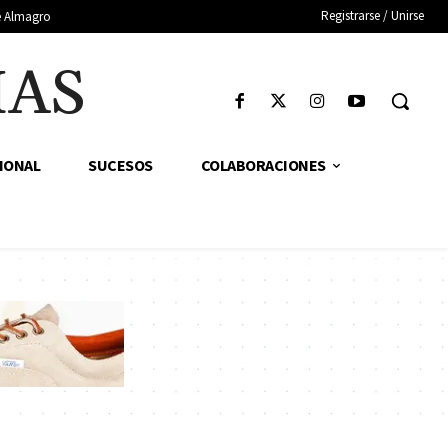
Registrarse / Unirse
de Almagro
IAS
IONAL
SUCESOS
COLABORACIONES