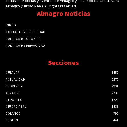
Todas las Noticias y Eventos de Almagro y El Campo de Calatrava ©
Almagro (Ciudad Real). All rights reserved.
Almagro Noticias
INICIO
CONTACTO Y PUBLICIDAD
POLÍTICA DE COOKIES
POLÍTICA DE PRIVACIDAD
Secciones
CULTURA
3459
ACTUALIDAD
3275
PROVINCIA
2991
ALMAGRO
2738
DEPORTES
1723
CIUDAD REAL
1335
BOLAÑOS
796
REGION
441