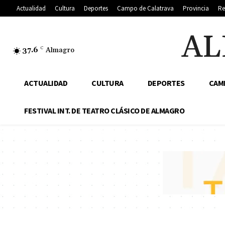
Actualidad
Cultura
Deportes
Campo de Calatrava
Provincia
Re
AL
37.6
C
Almagro
ACTUALIDAD
CULTURA
DEPORTES
CAM
FESTIVAL INT. DE TEATRO CLÁSICO DE ALMAGRO