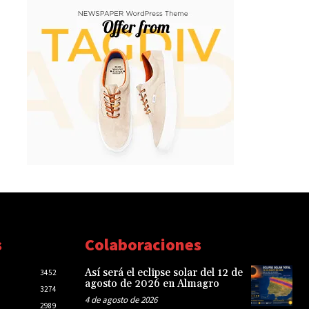
s
Colaboraciones
Así será el eclipse solar del 12 de
3452
agosto de 2026 en Almagro
3274
4 de agosto de 2026
2989