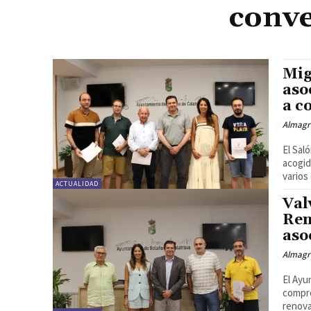
conve
Mig
aso
a c
Almagr
El Sal
acogid
varios
ACTUALIDAD
Val
Ren
aso
Almagr
El Ayu
compro
renova