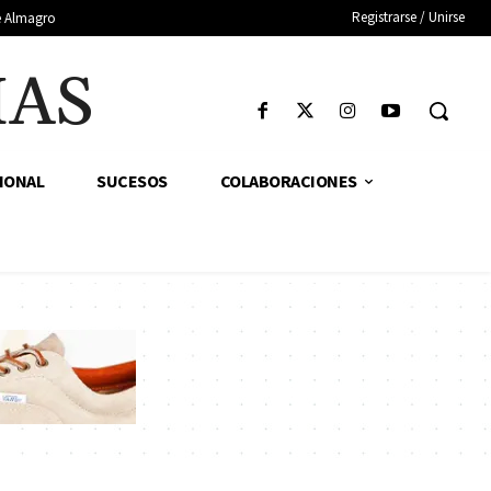
Registrarse / Unirse
de Almagro
IAS
IONAL
SUCESOS
COLABORACIONES