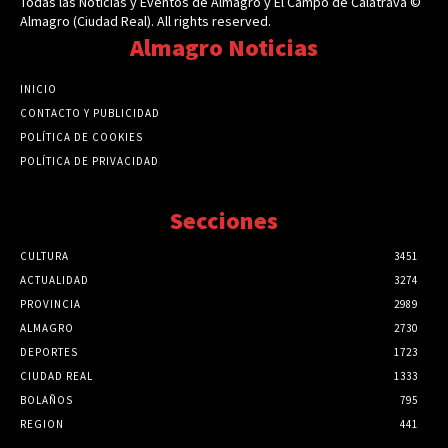
Todas las Noticias y Eventos de Almagro y El Campo de Calatrava ©
Almagro (Ciudad Real). All rights reserved.
Almagro Noticias
INICIO
CONTACTO Y PUBLICIDAD
POLÍTICA DE COOKIES
POLÍTICA DE PRIVACIDAD
Secciones
CULTURA
3451
ACTUALIDAD
3274
PROVINCIA
2989
ALMAGRO
2730
DEPORTES
1723
CIUDAD REAL
1333
BOLAÑOS
795
REGION
441