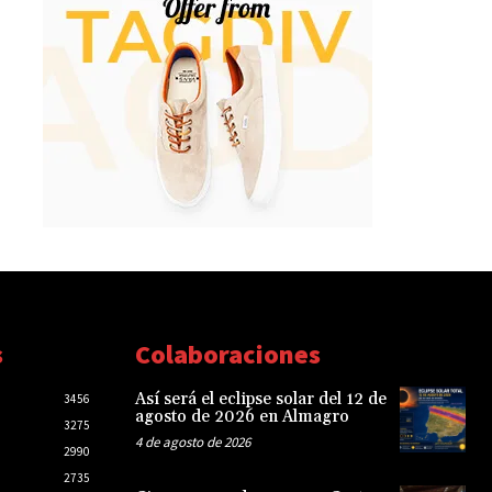
s
Colaboraciones
Así será el eclipse solar del 12 de
3456
agosto de 2026 en Almagro
3275
4 de agosto de 2026
2990
2735