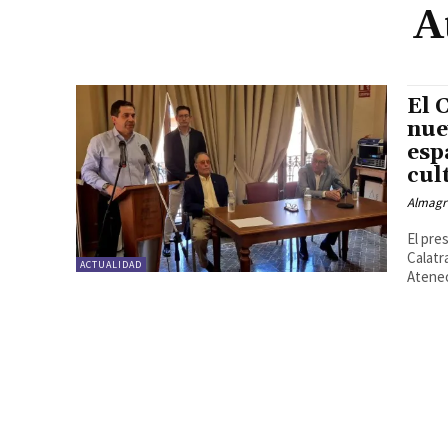
A
El 
nue
esp
cul
Almagr
El pre
Calatr
ACTUALIDAD
Ateneo