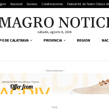
gion
Nacional
Sucesos
Colaboraciones
Festival Int. de Teatro Clásico 
MAGRO NOTIC
sábado, agosto 8, 2026
PO DE CALATRAVA
PROVINCIA
REGION
NAC
- Advertisement -
TAG