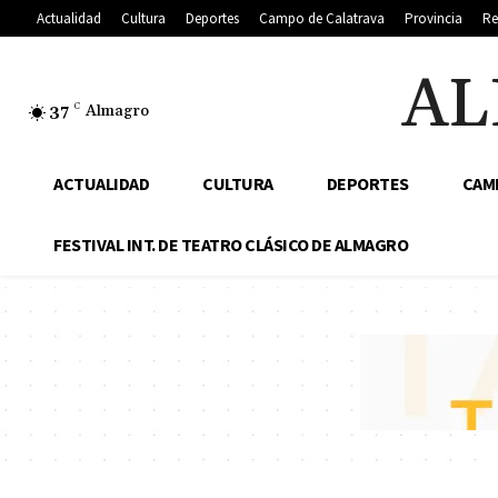
Actualidad
Cultura
Deportes
Campo de Calatrava
Provincia
Re
AL
37
C
Almagro
ACTUALIDAD
CULTURA
DEPORTES
CAM
FESTIVAL INT. DE TEATRO CLÁSICO DE ALMAGRO