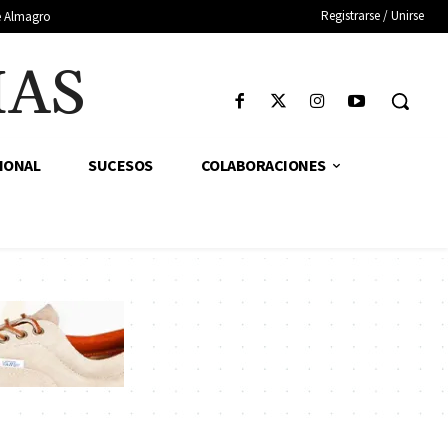
Registrarse / Unirse
de Almagro
IAS
IONAL
SUCESOS
COLABORACIONES