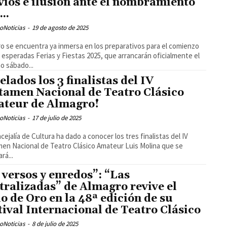
vios e ilusión ante el nombramiento
..
oNoticias
-
19 de agosto de 2025
o se encuentra ya inmersa en los preparativos para el comienzo
 esperadas Ferias y Fiestas 2025, que arrancarán oficialmente el
o sábado...
elados los 3 finalistas del IV
tamen Nacional de Teatro Clásico
teur de Almagro!
oNoticias
-
17 de julio de 2025
cejalía de Cultura ha dado a conocer los tres finalistas del IV
en Nacional de Teatro Clásico Amateur Luis Molina que se
rá...
 versos y enredos”: “Las
tralizadas” de Almagro revive el
lo de Oro en la 48ª edición de su
tival Internacional de Teatro Clásico
oNoticias
-
8 de julio de 2025