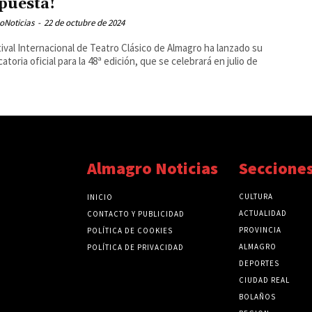
puesta!
oNoticias
-
22 de octubre de 2024
tival Internacional de Teatro Clásico de Almagro ha lanzado su
atoria oficial para la 48ª edición, que se celebrará en julio de
Almagro Noticias
Seccione
CULTURA
INICIO
ACTUALIDAD
CONTACTO Y PUBLICIDAD
PROVINCIA
POLÍTICA DE COOKIES
ALMAGRO
POLÍTICA DE PRIVACIDAD
DEPORTES
CIUDAD REAL
BOLAÑOS