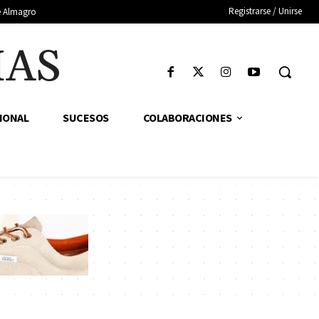
Registrarse / Unirse
de Almagro
IAS
IONAL
SUCESOS
COLABORACIONES