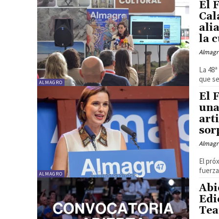
El 
Cal
ali
la 
Almagr
La 48ª
que se 
ALMAGRO
El 
una
art
sor
Almagr
El pró
fuerza
ALMAGRO
Abi
Edi
Tea