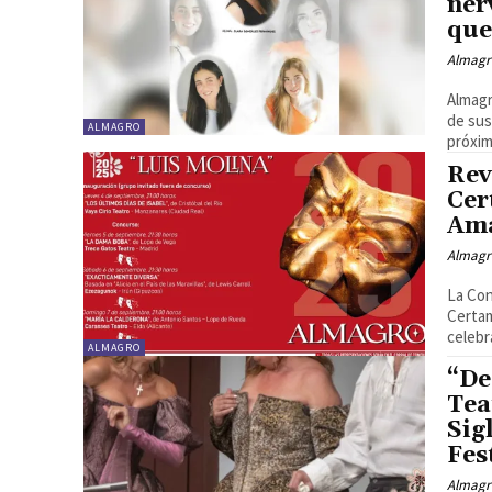
ner
que.
Almagr
Almagr
de sus
ALMAGRO
próxim
Rev
Cer
Ama
Almagr
La Con
Certam
celebra
ALMAGRO
“De
Tea
Sig
Fes
Almagr