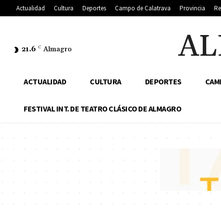
Actualidad
Cultura
Deportes
Campo de Calatrava
Provincia
Re
AL
21.6
C
Almagro
ACTUALIDAD
CULTURA
DEPORTES
CAM
FESTIVAL INT. DE TEATRO CLÁSICO DE ALMAGRO