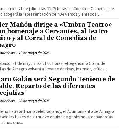
ximo lunes 21 de julio, a las 22:45 horas, el Corral de Comedias de
o acogerá la representación de “De versos y enredos”,...
ier Mañón dirige a «Umbra Teatro»
un homenaje a Cervantes, al teatro
sico y al Corral de Comedias de
magro
oNoticias
-
29 de mayo de 2025
ábado, 31 de mayo a las 21:00 horas, el legendario Corral de
as de Almagro volverá a llenarse de risas, ingenio y crítica...
aro Galán será Segundo Teniente de
alde. Reparto de las diferentes
cejalías
oNoticias
-
23 de mayo de 2025
Pleno Extraordinario celebrado hoy, el Ayuntamiento de Almagro
tado las bases de su nuevo equipo de gobierno, aprobando las
ciones que...