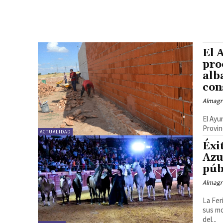
El 
pro
alb
con
Almagr
El Ayu
Provin
ACTUALIDAD
Éxi
Azu
púb
Almagr
La Fer
sus m
del...