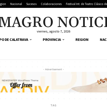
gion
Nacional
Sucesos
Colaboraciones
Festival Int. de Teatro Clásico 
MAGRO NOTIC
viernes, agosto 7, 2026
PO DE CALATRAVA
PROVINCIA
REGION
NAC
- Advertisement -
TAG