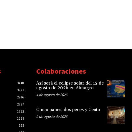
s
Colaboraciones
Así será el eclipse solar del 12 de
3448
agosto de 2026 en Almagro
3273
4 de agosto de 2026
2986
2727
Cinco panes, dos peces y Ceuta
1722
2 de agosto de 2026
1333
795