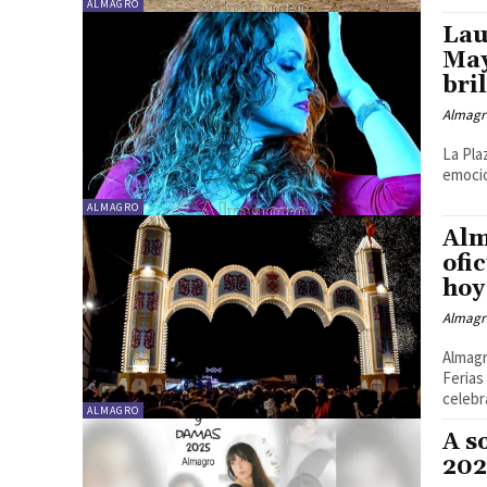
ALMAGRO
Lau
May
bri
Almagr
La Pla
emocio
ALMAGRO
Alm
ofi
hoy
Almagr
Almagr
Ferias
celebra
ALMAGRO
A s
202