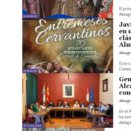
El pró
Almagr
ALMAGRO
Jav
en 
clá
Al
Almagr
Este s
Comedi
ALMAGRO
Gen
Alc
con
Almagr
En el 
ha sen
delega
ACTUALIDAD