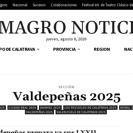
gion
Nacional
Sucesos
Colaboraciones
Festival Int. de Teatro Clásico 
MAGRO NOTIC
jueves, agosto 6, 2026
PO DE CALATRAVA
PROVINCIA
REGION
NAC
SECCIÓN
Valdepeñas 2025
025
CIUDAD REAL 2025
DAIMIEL 2025
LOS POZUELOS DE CALATRAVA 2025
MORAL D
VALDEPEÑAS 2025
VALENZUELA DE CALATRAVA 2025