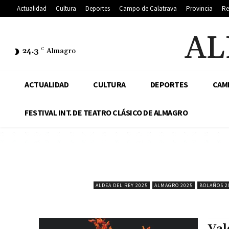
Actualidad
Cultura
Deportes
Campo de Calatrava
Provincia
Re
AL
24.3
C
Almagro
ACTUALIDAD
CULTURA
DEPORTES
CAM
FESTIVAL INT. DE TEATRO CLÁSICO DE ALMAGRO
ALDEA DEL REY 2025
ALMAGRO 2025
BOLAÑOS 2