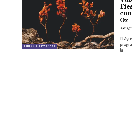
Val
Fie
con
Oz
Almagr
El Ayu
progra
FERIA Y FIESTAS 2025
la...