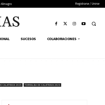
Registrarse / Unirse
de Almagro
IAS
IONAL
SUCESOS
COLABORACIONES
E CALATRAVA 2025
TORRALBA DE CALATRAVA 2025